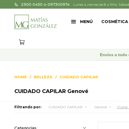
2900 0450 o 097300974
Lunes a viernes de 8 a 19hs. Sábad
MENÚ
COSMÉTICA
Envíos a todo 
HOME
BELLEZA
CUIDADO CAPILAR
CUIDADO CAPILAR Genové
Filtrando por:
CUIDADO CAPILAR
Genové
Quitar 
Categorías