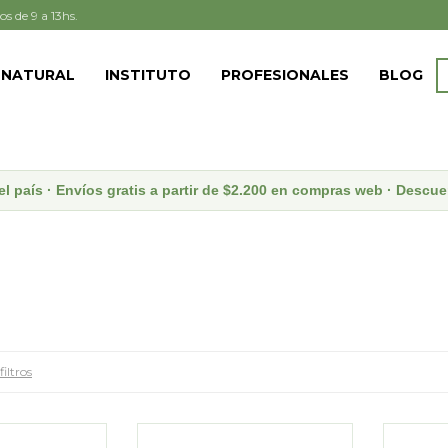
os de 9 a 13hs.
 NATURAL
INSTITUTO
PROFESIONALES
BLOG
el país · Envíos gratis a partir de $2.200 en compras web · Desc
filtros