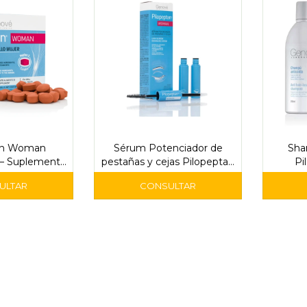
an Woman
Sérum Potenciador de
Sha
– Suplemento
pestañas y cejas Pilopeptan
Pi
a Capilar
Woman