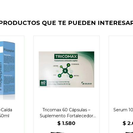
PRODUCTOS QUE TE PUEDEN INTERESA
-Caída
Tricomax 60 Cápsulas –
Serum 10
50ml
Suplemento Fortalecedor
Capilar
2
$
1.580
$
2.