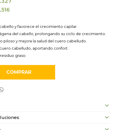
1.327
1.516
 cabello y favorece el crecimiento capilar.
nágena del cabello, prolongando su ciclo de crecimiento.
ulo piloso y mejora la salud del cuero cabelludo.
l cuero cabelludo, aportando confort.
residuo graso.
COMPRAR

luciones
o