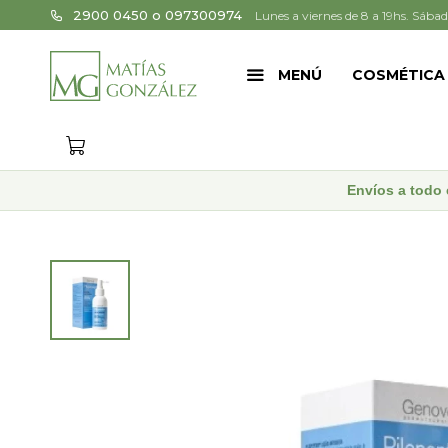
2900 0450 o 097300974
Lunes a viernes de 8 a 19hs. Sábad
MENÚ
COSMÉTICA
Envíos a todo 