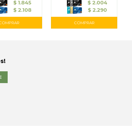
$
1.845
$
2.004
$
2.108
$
2.290
s!
E