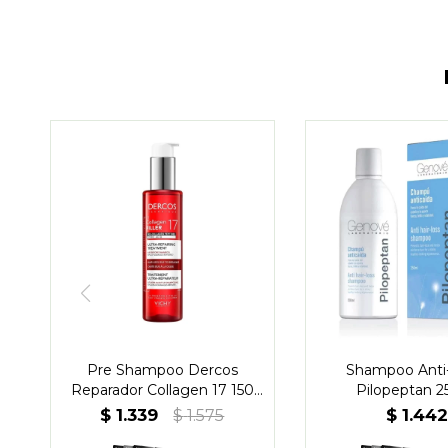
Pre Shampoo Dercos
Shampoo Anti
Reparador Collagen 17 150
Pilopeptan 2
ml - Vichy
$
1.339
$
1.44
$
1.575