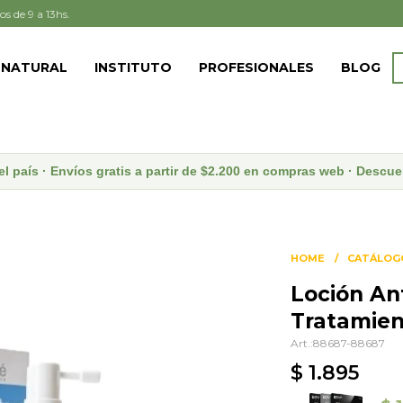
os de 9 a 13hs.
 NATURAL
INSTITUTO
PROFESIONALES
BLOG
el país · Envíos gratis a partir de $2.200 en compras web · Desc
HOME
CATÁLOG
Loción An
Tratamien
88687-88687
$
1.895