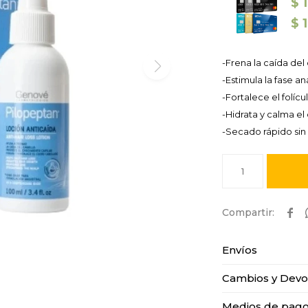
$
$
-Frena la caída del
-Estimula la fase a
-Fortalece el folíc
-Hidrata y calma e
-Secado rápido sin 
1

Envíos
Cambios y Devo
Medios de pag