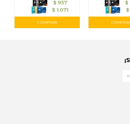
$
937
$
$
1.071
$
¡