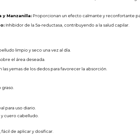
 y Manzanilla:
Proporcionan un efecto calmante y reconfortante par
o:
Inhibidor de la 5a-reductasa, contribuyendo a la salud capilar.
elludo limpio y seco una vez al día.
sobre el área deseada.
las yemas de los dedos para favorecer la absorción.
 graso.
al para uso diario.
 y cuero cabelludo.
ácil de aplicar y dosificar.