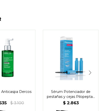
R
 Anticaspa Dercos
Sérum Potenciador de
pestañas y cejas Pilopeptan
Woman
635
$
2.863
$
3.100