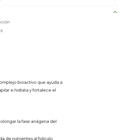
oción
l.
 complejo bioactivo que ayuda a
ilar e hidrata y fortalece el
prolongar la fase anágena del
a de nutrientes al folículo