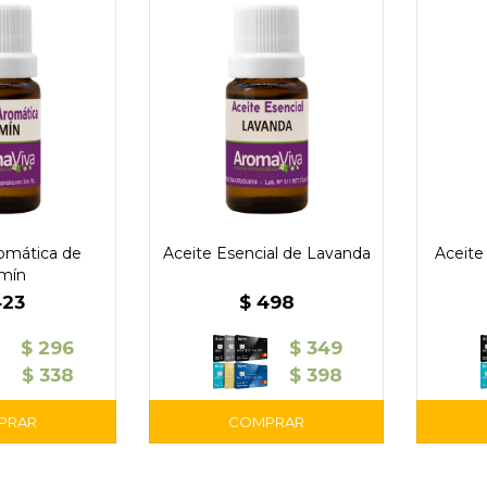
omática de
Aceite Esencial de Lavanda
Aceite
mín
423
$
498
$
296
$
349
$
338
$
398