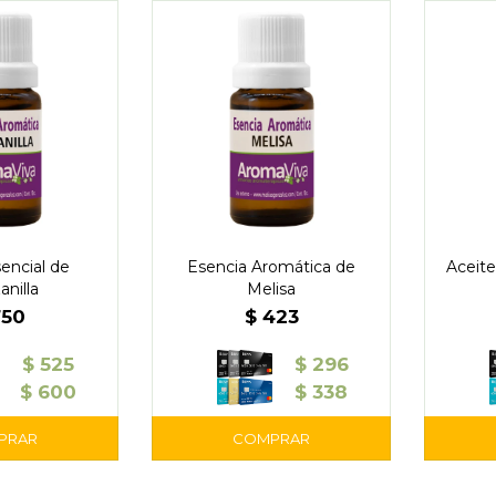
encial de
Esencia Aromática de
Aceite
nilla
Melisa
750
$
423
$
525
$
296
$
600
$
338