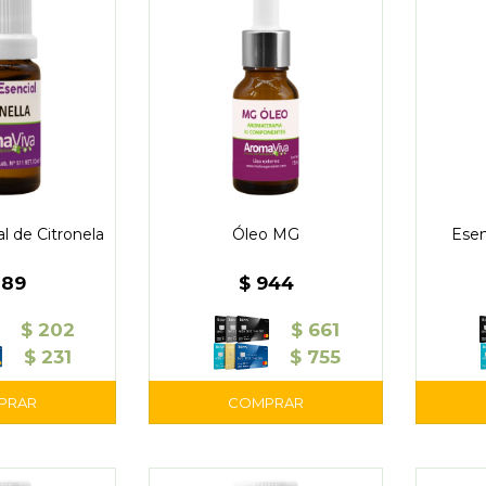
l de Citronela
Óleo MG
Esen
289
$
944
$
202
$
661
$
231
$
755