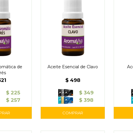
omática de
Aceite Esencial de Clavo
Ac
rés
321
$
498
$
225
$
349
$
257
$
398