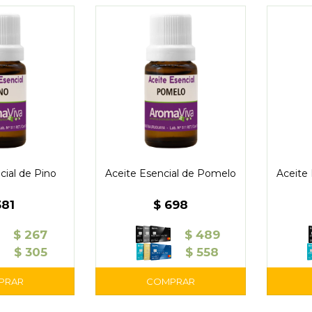
cial de Pino
Aceite Esencial de Pomelo
Aceite
381
$
698
$
267
$
489
$
305
$
558