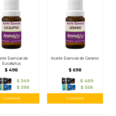
eite Esencial de
Aceite Esencial de Geranio
Eucaliptus
$
498
$
698
$
349
$
489
$
398
$
558