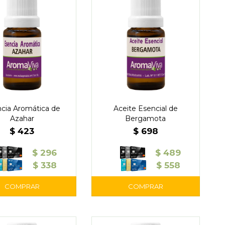
cia Aromática de
Aceite Esencial de
Azahar
Bergamota
$
423
$
698
$
296
$
489
$
338
$
558