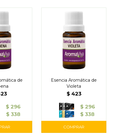
omática de
Esencia Aromática de
bena
Violeta
423
$
423
$
296
$
296
$
338
$
338