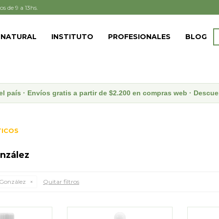
os de 9 a 13hs.
 NATURAL
INSTITUTO
PROFESIONALES
BLOG
el país · Envíos gratis a partir de $2.200 en compras web · Desc
ICOS
nzález
 González
Quitar filtros