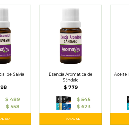
ial de Salvia
Esencia Aromática de
Aceite 
Sándalo
698
$
779
$
489
$
545
$
558
$
623