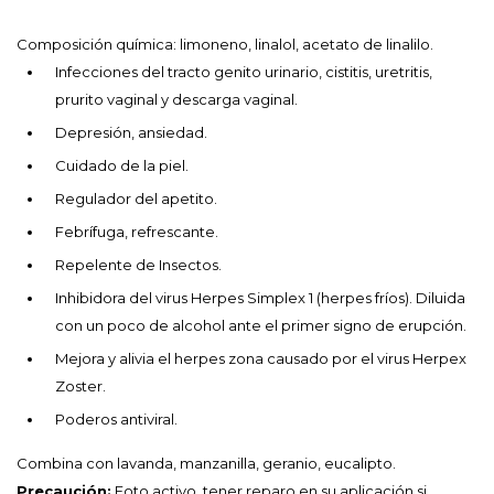
Composición química: limoneno, linalol, acetato de linalilo.
Infecciones del tracto genito urinario, cistitis, uretritis,
prurito vaginal y descarga vaginal.
Depresión, ansiedad.
Cuidado de la piel.
Regulador del apetito.
Febrífuga, refrescante.
Repelente de Insectos.
Inhibidora del virus Herpes Simplex 1 (herpes fríos). Diluida
con un poco de alcohol ante el primer signo de erupción.
Mejora y alivia el herpes zona causado por el virus Herpex
Zoster.
Poderos antiviral.
Combina con lavanda, manzanilla, geranio, eucalipto.
Precaución:
Foto activo, tener reparo en su aplicación si