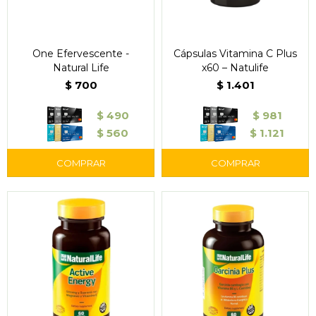
One Efervescente -
Cápsulas Vitamina C Plus
Natural Life
x60 – Natulife
$
700
$
1.401
$
490
$
981
$
560
$
1.121