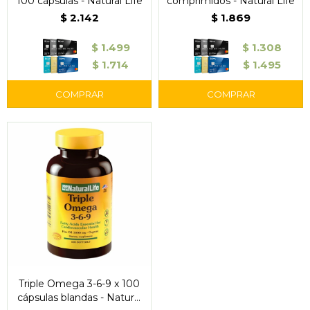
100 cápsulas - Natural Life
comprimidos - Natural Life
$
2.142
$
1.869
$
1.499
$
1.308
$
1.714
$
1.495
Triple Omega 3-6-9 x 100
cápsulas blandas - Natural