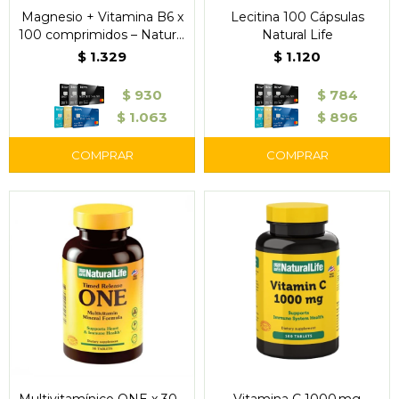
Magnesio + Vitamina B6 x
Lecitina 100 Cápsulas
100 comprimidos – Natural
Natural Life
Life
$
1.329
$
1.120
$
930
$
784
$
1.063
$
896