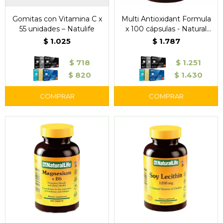
Gomitas con Vitamina C x
Multi Antioxidant Formula
55 unidades – Natulife
x 100 cápsulas - Natural
Life
$
1.025
$
1.787
$
718
$
1.251
$
820
$
1.430