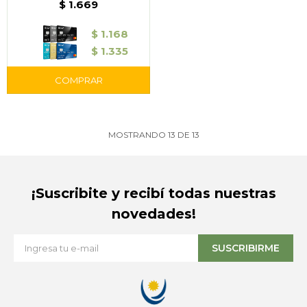
Life
$
1.669
$
1.168
$
1.335
MOSTRANDO
13
DE
13
¡Suscribite y recibí todas nuestras
novedades!
SUSCRIBIRME