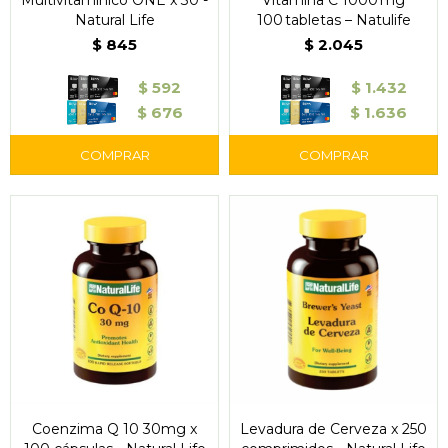
Multivitamínico ONE x 30 -
Vitamina C 1000 mg
Natural Life
100 tabletas – Natulife
$
845
$
2.045
$
592
$
1.432
$
676
$
1.636
Coenzima Q 10 30mg x
Levadura de Cerveza x 250