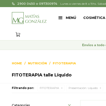
2900 0450 o 097300974
Lunes a viernes de 8 a 19hs. Sábad
MENÚ
COSMÉTICA
Envíos a todo 
HOME
NUTRICIÓN
FITOTERAPIA
FITOTERAPIA talle Líquido
Filtrando por:
FITOTERAPIA
Presentación:
Líquido
Categorías