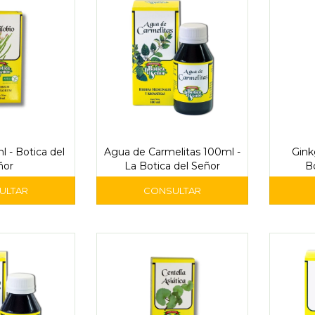
l - Botica del
Agua de Carmelitas 100ml -
Gink
ñor
La Botica del Señor
B