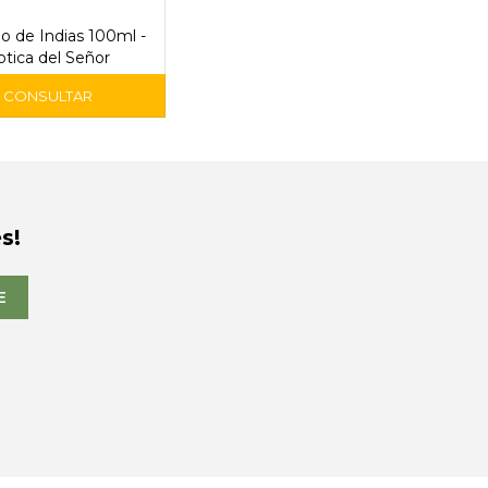
o de Indias 100ml -
otica del Señor
s!
E