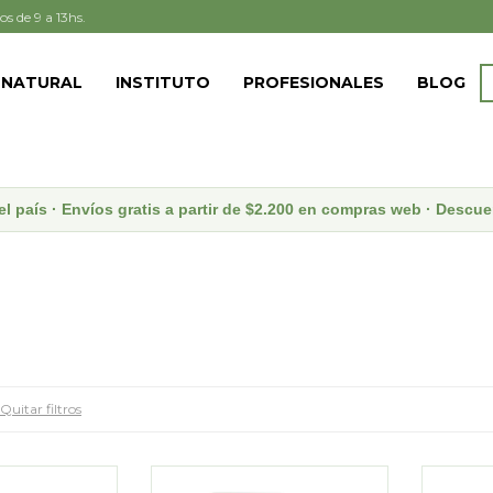
os de 9 a 13hs.
 NATURAL
INSTITUTO
PROFESIONALES
BLOG
el país · Envíos gratis a partir de $2.200 en compras web · Desc
Quitar filtros