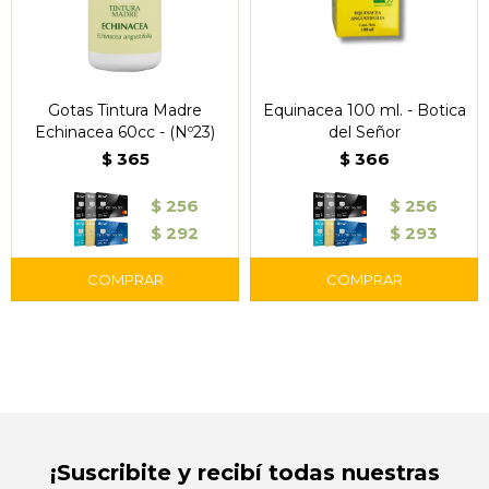
Gotas Tintura Madre
Equinacea 100 ml. - Botica
Echinacea 60cc - (Nº23)
del Señor
$
365
$
366
$
256
$
256
$
292
$
293
¡Suscribite y recibí todas nuestras