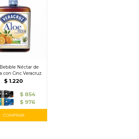
Bebible Néctar de
a con Cinc Veracruz
$
1.220
$
854
$
976