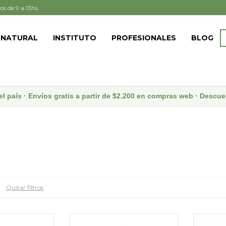
os de 9 a 13hs.
 NATURAL
INSTITUTO
PROFESIONALES
BLOG
el país · Envíos gratis a partir de $2.200 en compras web · Desc
Quitar filtros