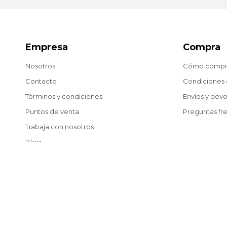
Empresa
Compra
Nosotros
Cómo compr
Contacto
Condiciones
Términos y condiciones
Envíos y dev
Puntos de venta
Preguntas fr
Trabaja con nosotros
Blog
© Copyright 2026 / Matías González