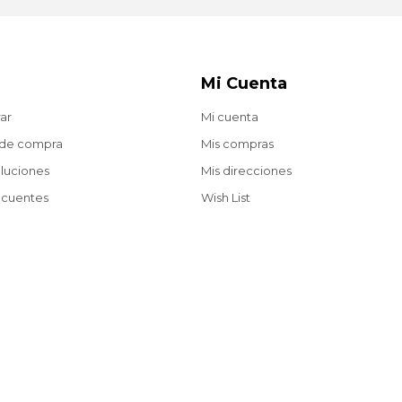
Mi Cuenta
ar
Mi cuenta
 de compra
Mis compras
oluciones
Mis direcciones
ecuentes
Wish List
Envíos gratis a partir de $2.200 en compras web.