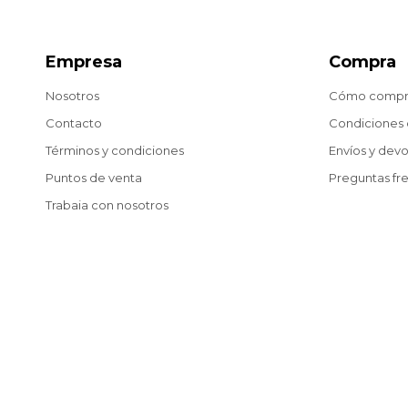
Empresa
Compra
Nosotros
Cómo compr
Contacto
Condiciones
Términos y condiciones
Envíos y dev
Puntos de venta
Preguntas fr
Trabaja con nosotros
Blog
© Copyright 2026 / Matías González