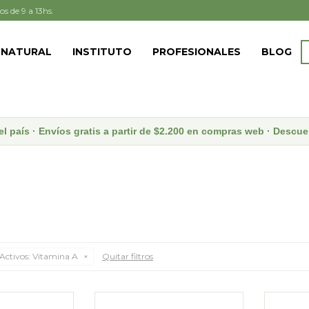
os de 9 a 13hs.
 NATURAL
INSTITUTO
PROFESIONALES
BLOG
el país · Envíos gratis a partir de $2.200 en compras web · Desc
Activos:
Vitamina A
Quitar filtros