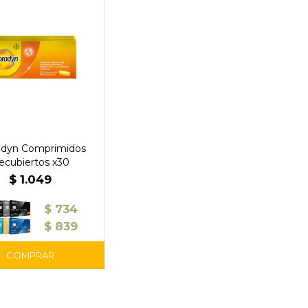
adyn Comprimidos
ecubiertos x30
$
1.049
$
734
$
839