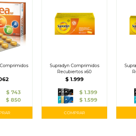
 Comprimidos
Supradyn Comprimidos
Supr
Recubiertos x60
R
.062
$
1.999
$
743
$
1.399
$
850
$
1.599