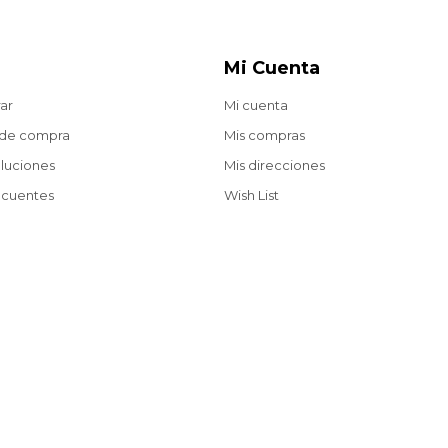
Mi Cuenta
ar
Mi cuenta
 de compra
Mis compras
oluciones
Mis direcciones
ecuentes
Wish List
Envíos gratis a partir de $2.200 en compras web.