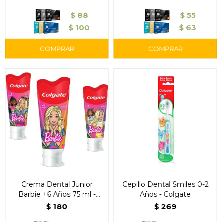
$
88
$
55
$
100
$
63
Crema Dental Junior
Cepillo Dental Smiles 0-2
Barbie +6 Años 75 ml -
Años - Colgate
Colgate
$
180
$
269