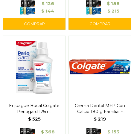
$
126
$
188
$
144
$
215
Enjuague Bucal Colgate
Crema Dental MFP Con
Periogard 125ml.
Calcio 180 g Familiar -
Colgate
$
525
$
219
$
368
$
153