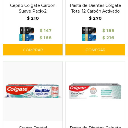
Cepillo Colgate Carbon
Pasta de Dientes Colgate
Suave Packx2
Total 12 Carbón Activado
$
210
$
270
$
147
$
189
$
168
$
216