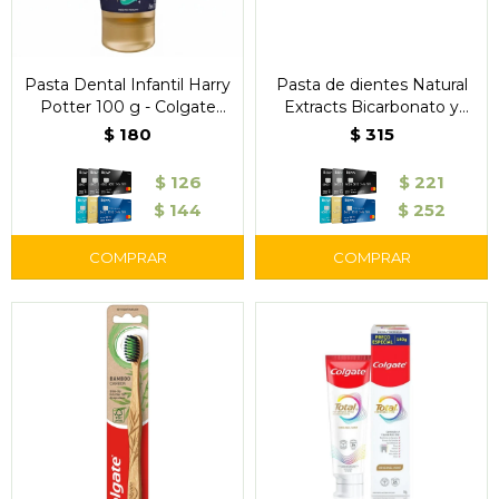
Pasta Dental Infantil Harry
Pasta de dientes Natural
Potter 100 g - Colgate
Extracts Bicarbonato y
Kids
Menta - Colgate
$
180
$
315
$
126
$
221
$
144
$
252