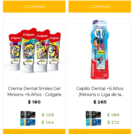
Crema Dental Smiles Gel
Cepillo Dental +6 Años
Minions +6 Años - Colgate
(Minions o Liga de la
Justicia) 2x1 - Colgate
$
180
$
265
$
126
$
186
$
144
$
212