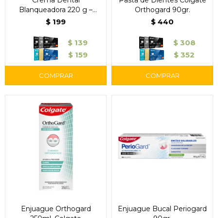
Crema Dental
Pasta de Dientes Colgate
Blanqueadora 220 g –
Orthogard 90gr.
Colgate Max White
$
199
$
440
$
139
$
308
$
159
$
352
Enjuague Orthogard
Enjuague Bucal Periogard