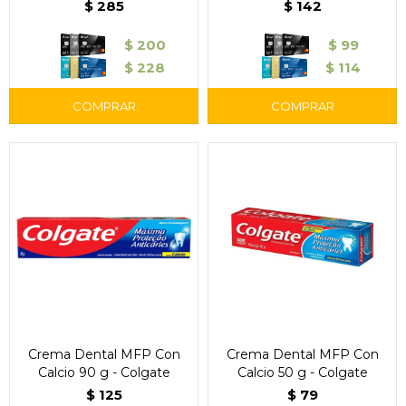
Minions
Total12
$
285
$
142
$
200
$
99
$
228
$
114
Crema Dental MFP Con
Crema Dental MFP Con
Calcio 90 g - Colgate
Calcio 50 g - Colgate
$
125
$
79