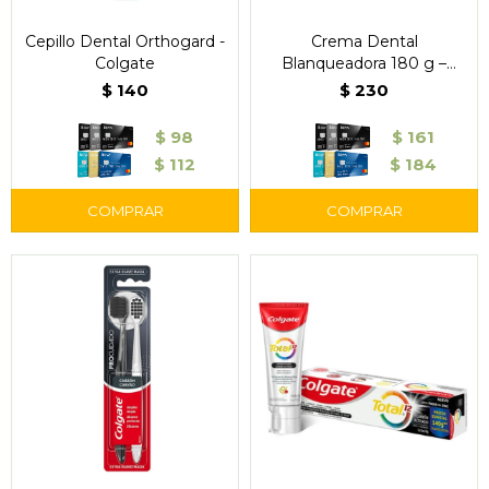
Cepillo Dental Orthogard -
Crema Dental
Colgate
Blanqueadora 180 g –
Colgate Total Whitening
$
140
$
230
$
98
$
161
$
112
$
184