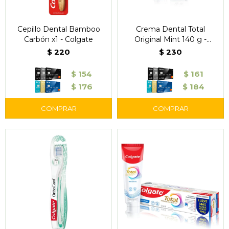
Cepillo Dental Bamboo
Crema Dental Total
Carbón x1 - Colgate
Original Mint 140 g -
Colgate
$
220
$
230
$
154
$
161
$
176
$
184