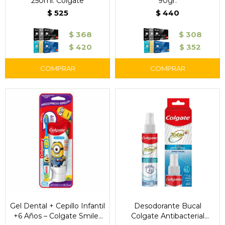
250ml. Colgate
90gr.
$
525
$
440
$
368
$
308
$
420
$
352
Gel Dental + Cepillo Infantil
Desodorante Bucal
+6 Años – Colgate Smiles
Colgate Antibacterial