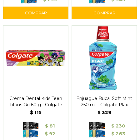
Crema Dental Kids Teen
Enjuague Bucal Soft Mint
Titans Go 60 g - Colgate
250 ml – Colgate Plax
$
115
$
329
$
81
$
230
$
92
$
263