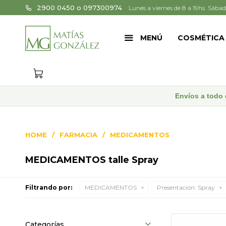
2900 0450 o 097300974
Lunes a viernes de 8 a 19hs. Sábad
MENÚ
COSMÉTICA
Envíos a todo 
HOME
FARMACIA
MEDICAMENTOS
MEDICAMENTOS talle Spray
Filtrando por:
MEDICAMENTOS
Presentación:
Spray
Categorías