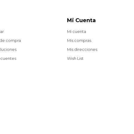
Mi Cuenta
ar
Mi cuenta
 de compra
Mis compras
oluciones
Mis direcciones
ecuentes
Wish List
Envíos gratis a partir de $2.200 en compras web.