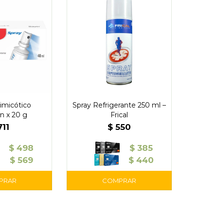
imicótico
Spray Refrigerante 250 ml –
n x 20 g
Frical
711
$
550
$
498
$
385
$
569
$
440