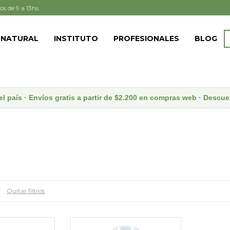
os de 9 a 13hs.
 NATURAL
INSTITUTO
PROFESIONALES
BLOG
el país · Envíos gratis a partir de $2.200 en compras web · Desc
Quitar filtros