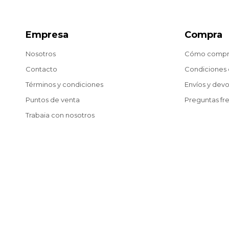
Empresa
Compra
Nosotros
Cómo compr
Contacto
Condiciones
Términos y condiciones
Envíos y dev
Puntos de venta
Preguntas fr
Trabaja con nosotros
Blog
© Copyright 2026 / Matías González