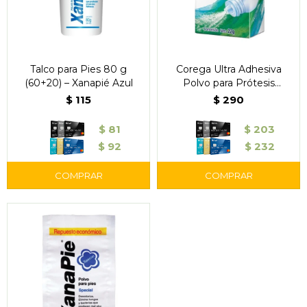
Talco para Pies 80 g
Corega Ultra Adhesiva
(60+20) – Xanapié Azul
Polvo para Prótesis
Dentales 20gr
$
115
$
290
$
81
$
203
$
92
$
232