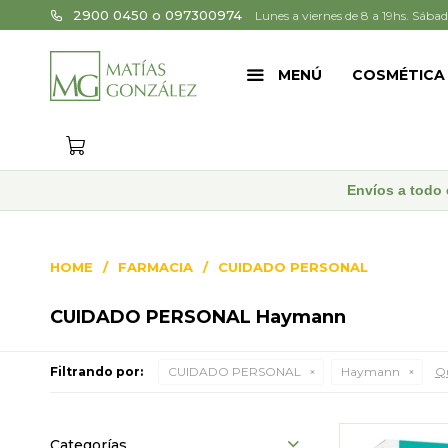
2900 0450 o 097300974
Lunes a viernes de 8 a 19hs. Sábad
MENÚ
COSMÉTICA
Envíos a todo 
HOME
FARMACIA
CUIDADO PERSONAL
CUIDADO PERSONAL Haymann
Filtrando por:
CUIDADO PERSONAL
Haymann
Qu
Categorías