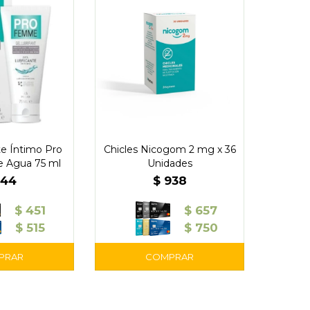
te Íntimo Pro
Chicles Nicogom 2 mg x 36
 Agua 75 ml
Unidades
644
$
938
$
451
$
657
$
515
$
750