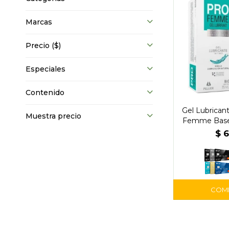
Marcas
Precio
($)
Especiales
Contenido
Gel Lubrican
Muestra precio
Femme Base
$