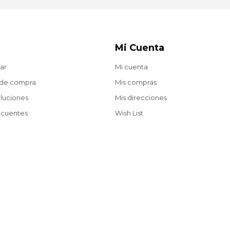
Mi Cuenta
ar
Mi cuenta
 de compra
Mis compras
oluciones
Mis direcciones
ecuentes
Wish List
Envíos gratis a partir de $2.200 en compras web.