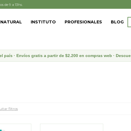
os de 9 a 13hs.
 NATURAL
INSTITUTO
PROFESIONALES
BLOG
el país · Envíos gratis a partir de $2.200 en compras web · Desc
itar filtros