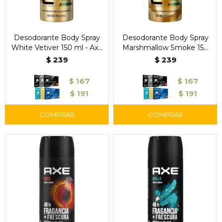
Desodorante Body Spray
Desodorante Body Spray
White Vetiver 150 ml - Axe
Marshmallow Smoke 150
- Edición Limitada Mundial
ml - Axe - Edición Limitada
$
239
$
239
Mundial
$
167
$
167
$
191
$
191