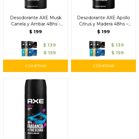
Desodorante AXE Musk
Desodorante AXE Apollo
Canela y Ambar 48hs -
Citrus y Madera 48hs –
150ml.
150ml.
$
199
$
199
$
139
$
139
$
159
$
159