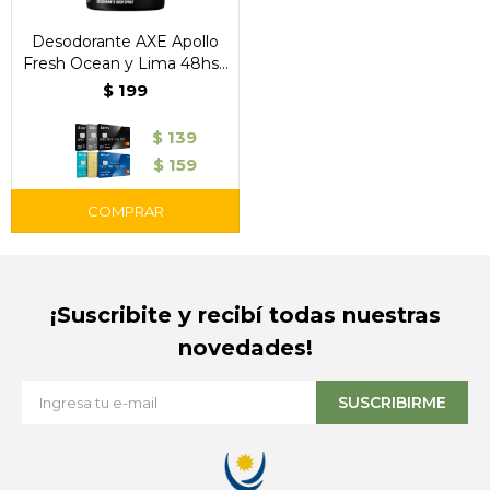
Desodorante AXE Apollo
Fresh Ocean y Lima 48hs -
150ml.
$
199
$
139
$
159
¡Suscribite y recibí todas nuestras
novedades!
SUSCRIBIRME