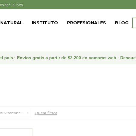
os de 9 a 13hs.
 NATURAL
INSTITUTO
PROFESIONALES
BLOG
el país · Envíos gratis a partir de $2.200 en compras web · Desc
s:
Vitamina E
Quitar filtros