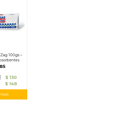
 Zag 100gs –
bsorbentes
185
$
130
$
148