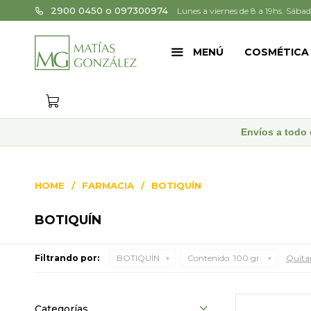
2900 0450 o 097300974
Lunes a viernes de 8 a 19hs. Sábad
MENÚ
COSMÉTICA
Envíos a todo 
HOME
FARMACIA
BOTIQUÍN
BOTIQUÍN
Filtrando por:
BOTIQUÍN
Contenido:
100 gr.
Quitar
Categorías