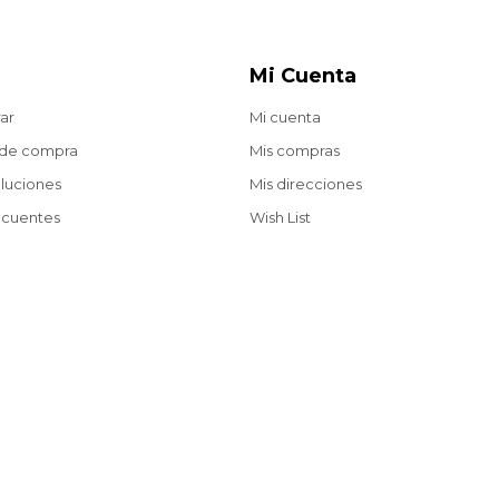
Mi Cuenta
ar
Mi cuenta
 de compra
Mis compras
oluciones
Mis direcciones
ecuentes
Wish List
Envíos gratis a partir de $2.200 en compras web.