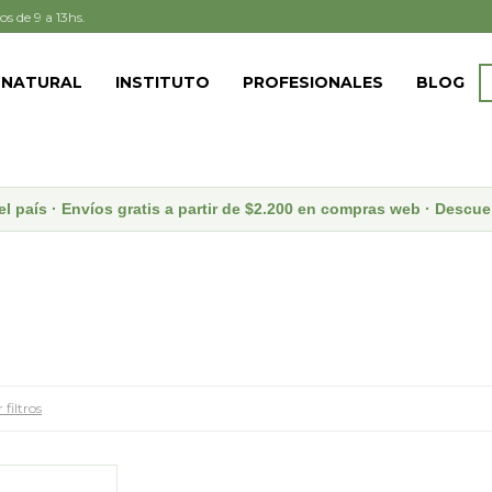
os de 9 a 13hs.
 NATURAL
INSTITUTO
PROFESIONALES
BLOG
el país · Envíos gratis a partir de $2.200 en compras web · Desc
 filtros