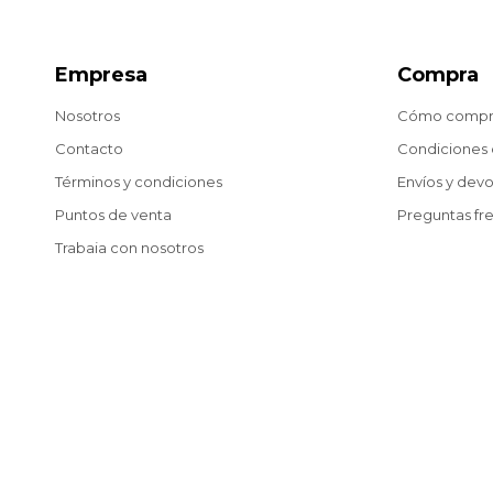
Empresa
Compra
Nosotros
Cómo compr
Contacto
Condiciones
Términos y condiciones
Envíos y dev
Puntos de venta
Preguntas fr
Trabaja con nosotros
Blog
© Copyright 2026 / Matías González