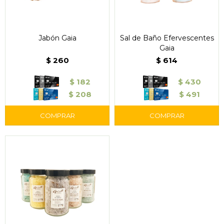
Jabón Gaia
Sal de Baño Efervescentes
Gaia
$
260
$
614
$
182
$
430
$
208
$
491