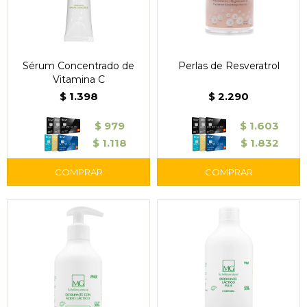
Sérum Concentrado de
Perlas de Resveratrol
Vitamina C
$
1.398
$
2.290
$
979
$
1.603
$
1.118
$
1.832