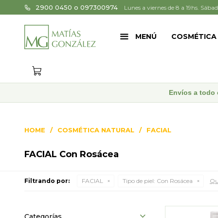
2900 0450 o 097300974
Lunes a viernes de 8 a 19hs. Sábad
MENÚ
COSMÉTICA
Envíos a todo 
HOME
COSMÉTICA NATURAL
FACIAL
FACIAL Con Rosácea
Filtrando por:
FACIAL
Tipo de piel:
Con Rosácea
Qui
Categorías