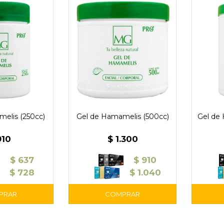
elis (250cc)
Gel de Hamamelis (500cc)
Gel de
910
$
1.300
$
637
$
910
$
728
$
1.040