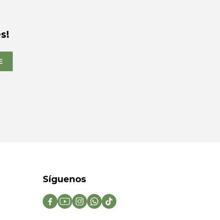
s!
E
Síguenos




