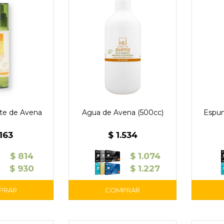
nte de Avena
Agua de Avena (500cc)
Espum
.163
$
1.534
$
814
$
1.074
$
930
$
1.227