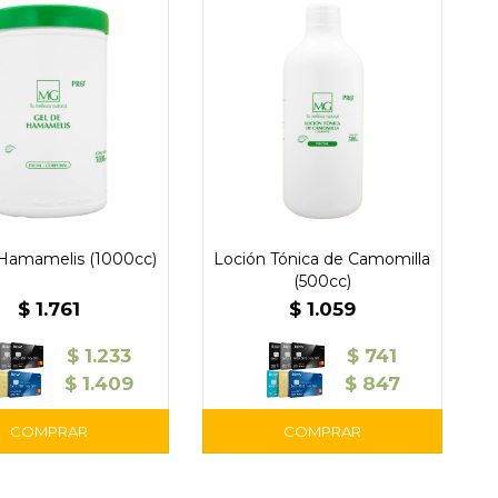
 Hamamelis (1000cc)
Loción Tónica de Camomilla
(500cc)
$
1.761
$
1.059
$
1.233
$
741
$
1.409
$
847