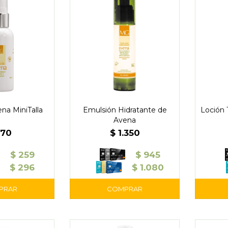
na MiniTalla
Emulsión Hidratante de
Loción 
Avena
370
$
1.350
$
259
$
945
$
296
$
1.080