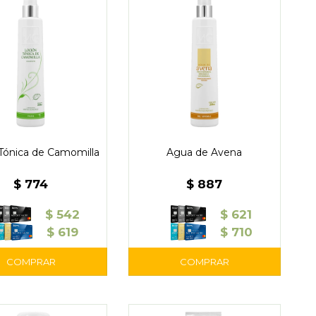
Tónica de Camomilla
Agua de Avena
$
774
$
887
$
542
$
621
$
619
$
710