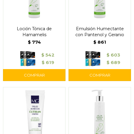
Loción Tónica de
Emulsión Humectante
Hamamelis
con Pantenol y Geranio
$
774
$
861
$
542
$
603
$
619
$
689