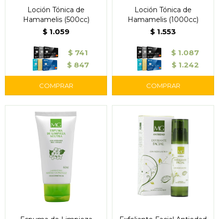
Loción Tónica de
Loción Tónica de
Hamamelis (500cc)
Hamamelis (1000cc)
$
1.059
$
1.553
$
741
$
1.087
$
847
$
1.242