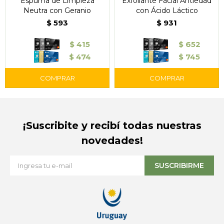
Espuma de Limpieza
Exfoliante Facial Antiedad
Neutra con Geranio
con Ácido Láctico
$
593
$
931
$
415
$
652
$
474
$
745
¡Suscribite y recibí todas nuestras
novedades!
SUSCRIBIRME