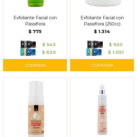
Exfoliante Facial con
Exfoliante Facial con
Passiflora
Passiflora (250cc)
$
775
$
1.314
$
543
$
920
$
620
$
1.051