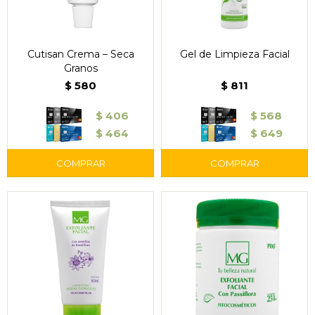
Cutisan Crema – Seca
Gel de Limpieza Facial
Granos
$
580
$
811
$
406
$
568
$
464
$
649