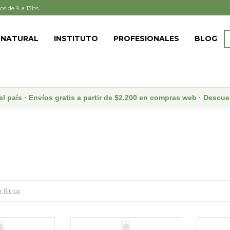
os de 9 a 13hs.
 NATURAL
INSTITUTO
PROFESIONALES
BLOG
el país · Envíos gratis a partir de $2.200 en compras web · Desc
 filtros