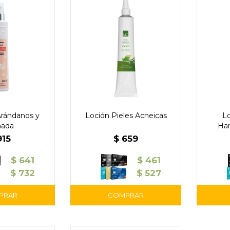
Arándanos y
Loción Pieles Acneicas
Lo
nada
Ham
915
$
659
$
641
$
461
$
732
$
527