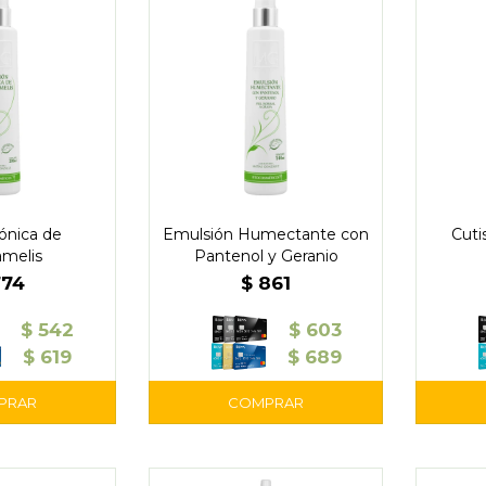
ónica de
Emulsión Humectante con
Cuti
melis
Pantenol y Geranio
774
$
861
$
542
$
603
$
619
$
689