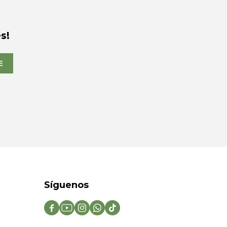
s!
E
Síguenos




