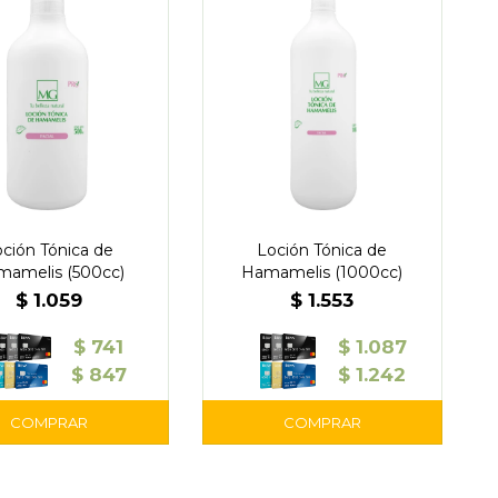
ción Tónica de
Loción Tónica de
amelis (500cc)
Hamamelis (1000cc)
$
1.059
$
1.553
$
741
$
1.087
$
847
$
1.242