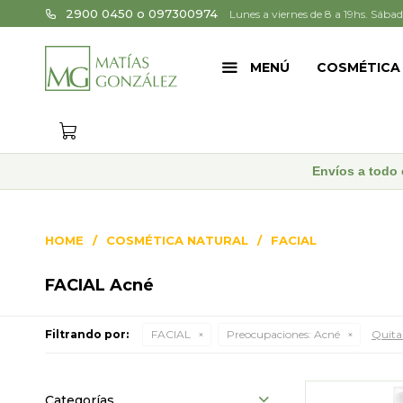
2900 0450 o 097300974
Lunes a viernes de 8 a 19hs. Sábad
MENÚ
COSMÉTICA
Envíos a todo 
HOME
COSMÉTICA NATURAL
FACIAL
FACIAL Acné
Filtrando por:
FACIAL
Preocupaciones:
Acné
Quitar
Categorías