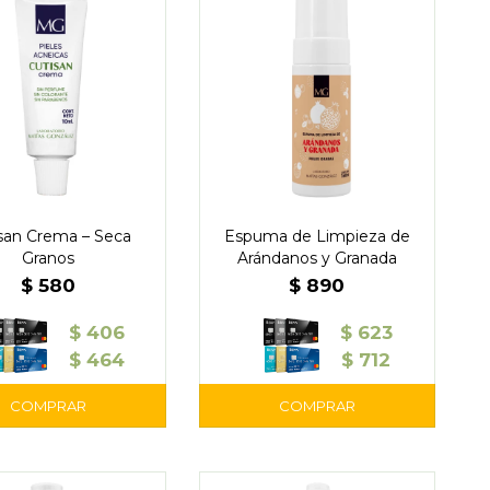
san Crema – Seca
Espuma de Limpieza de
Granos
Arándanos y Granada
$
580
$
890
$
406
$
623
$
464
$
712