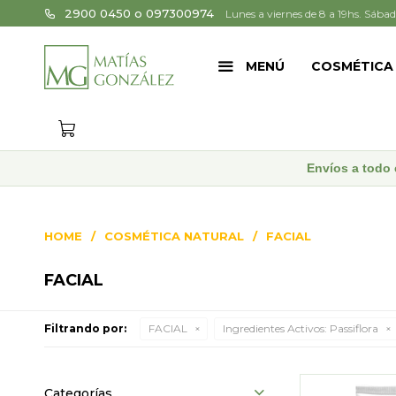
2900 0450 o 097300974
Lunes a viernes de 8 a 19hs. Sábad
MENÚ
COSMÉTICA
Envíos a todo 
HOME
COSMÉTICA NATURAL
FACIAL
FACIAL
Filtrando por:
FACIAL
Ingredientes Activos:
Passiflora
Categorías