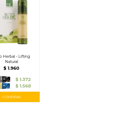
 Herbal - Lifting
Natural
$
1.960
$
1.372
$
1.568