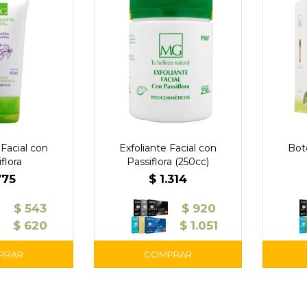
 Facial con
Exfoliante Facial con
Boto
flora
Passiflora (250cc)
775
$
1.314
$
543
$
920
$
620
$
1.051