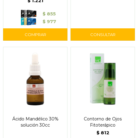
$
1.221
$
855
$
977
Ácido Mandélico 30%
Contorno de Ojos
solución 30cc
Fitoterápico
$
812