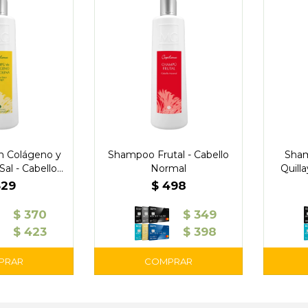
 Colágeno y
Shampoo Frutal - Cabello
Sham
Sal - Cabello
Normal
Quill
 Frágil
529
$
498
$
370
$
349
$
423
$
398