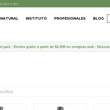
os de 9 a 13hs.
 NATURAL
INSTITUTO
PROFESIONALES
BLOG
el país · Envíos gratis a partir de $2.200 en compras web · Desc
ar filtros