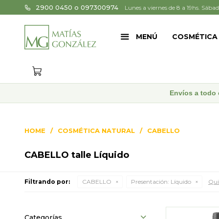
2900 0450 o 097300974
Lunes a viernes de 8 a 19hs. Sábad
MENÚ
COSMÉTICA
Envíos a todo 
HOME
COSMÉTICA NATURAL
CABELLO
CABELLO talle Líquido
Filtrando por:
CABELLO
Presentación:
Líquido
Quit
Categorías