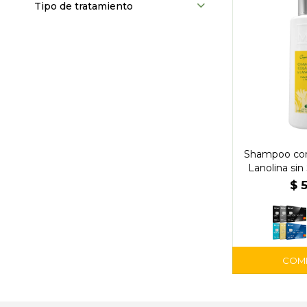
Tipo de tratamiento
Shampoo con
Lanolina sin 
Seco y
$