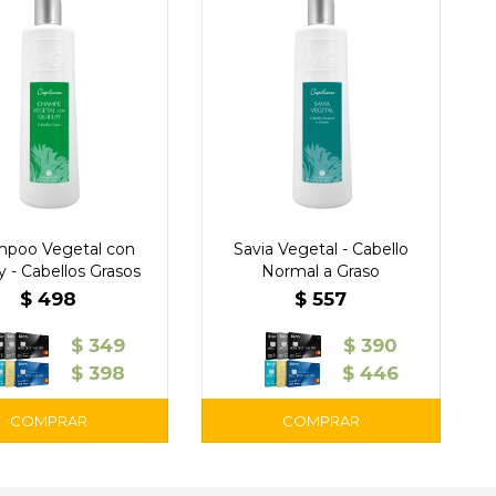
poo Vegetal con
Savia Vegetal - Cabello
ay - Cabellos Grasos
Normal a Graso
$
498
$
557
$
349
$
390
$
398
$
446