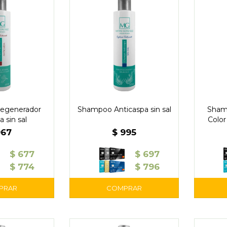
egenerador
Shampoo Anticaspa sin sal
Sham
a sin sal
Color
967
$
995
$
677
$
697
$
774
$
796