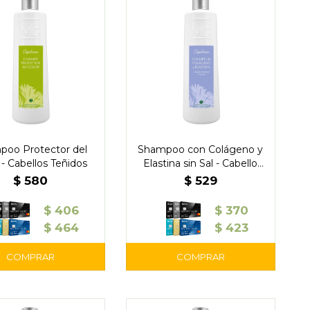
poo Protector del
Shampoo con Colágeno y
 - Cabellos Teñidos
Elastina sin Sal - Cabello
Normal a Graso
$
580
$
529
$
406
$
370
$
464
$
423