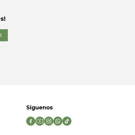
s!
E
Síguenos




