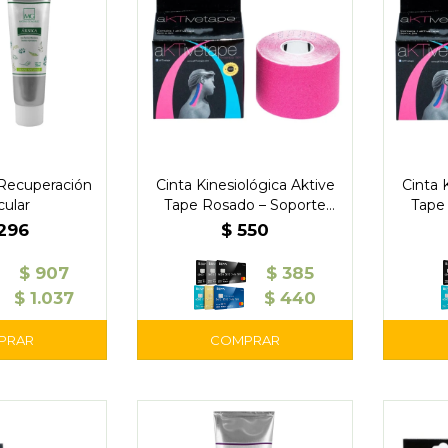
 Recuperación
Cinta Kinesiológica Aktive
Cinta 
ular
Tape Rosado – Soporte
Tape 
Muscular y Alivio del Dolor
Muscula
.296
$
550
$
907
$
385
$
1.037
$
440