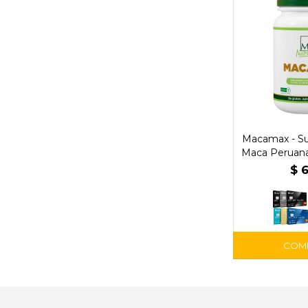
Macamax - S
Maca Peruana
y Bie
$