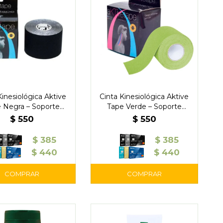
Kinesiológica Aktive
Cinta Kinesiológica Aktive
 Negra – Soporte
Tape Verde – Soporte
r y Alivio del Dolor
Muscular y Alivio del Dolor
$
550
$
550
$
385
$
385
$
440
$
440