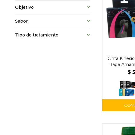
Objetivo
Sabor
Tipo de tratamiento
Cinta Kinesio
Tape Amaril
Muscular y Al
$