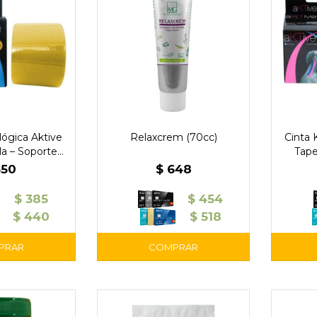
lógica Aktive
Relaxcrem (70cc)
Cinta 
la – Soporte
Tape
ivio del Dolor
Muscula
550
$
648
$
385
$
454
$
440
$
518