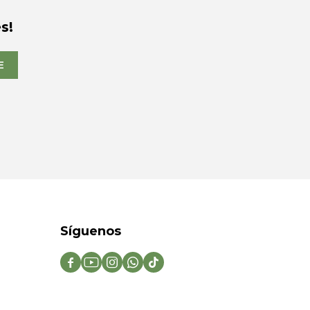
s!
E
Síguenos




