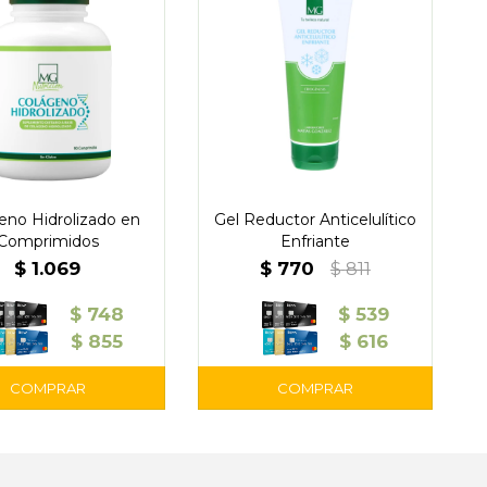
eno Hidrolizado en
Gel Reductor Anticelulítico
Comprimidos
Enfriante
$
1.069
$
770
$
811
$
748
$
539
$
855
$
616