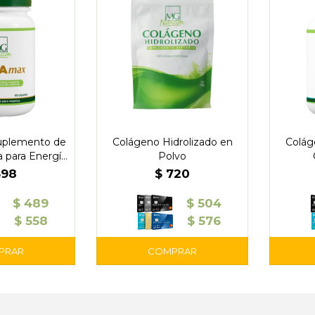
uplemento de
Colágeno Hidrolizado en
Colág
 para Energía
Polvo
nestar
698
$
720
$
489
$
504
$
558
$
576