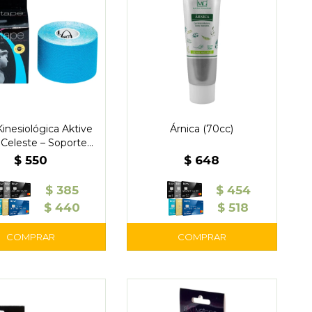
Kinesiológica Aktive
Árnica (70cc)
Celeste – Soporte
r y Alivio del Dolor
$
550
$
648
$
385
$
454
$
440
$
518