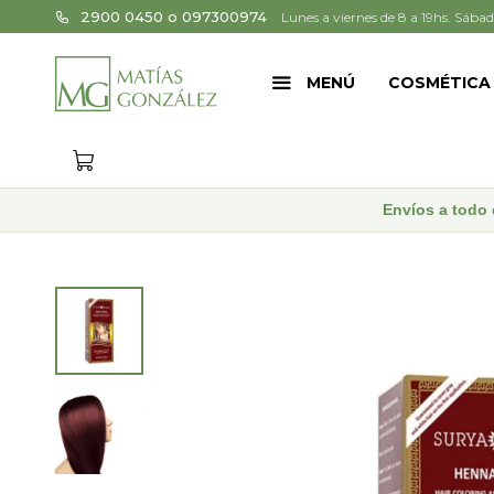
2900 0450 o 097300974
Lunes a viernes de 8 a 19hs. Sábad
MENÚ
COSMÉTICA
Envíos a todo 