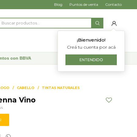
Blog
Puntos de venta
Contacto
¡Bienvenido!
Creá tu cuenta por acá
uentos con BBVA
ENTENDIDO
LOGO
CABELLO
TINTAS NATURALES
enna Vino
64
R

