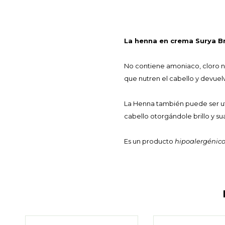
La henna en crema Surya Bras
No contiene amoniaco, cloro ni
que nutren el cabello y devuelve
La Henna también puede ser u
cabello otorgándole brillo y su
Es un producto
hipoalergénico