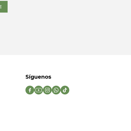
E
Síguenos




