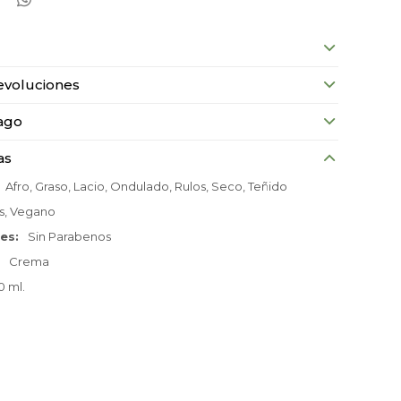
evoluciones
ago
as
Afro, Graso, Lacio, Ondulado, Rulos, Seco, Teñido
s, Vegano
nes
Sin Parabenos
Crema
0 ml.