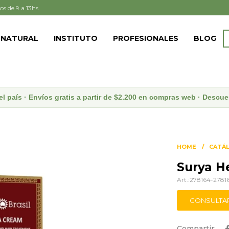
os de 9 a 13hs.
 NATURAL
INSTITUTO
PROFESIONALES
BLOG
el país · Envíos gratis a partir de $2.200 en compras web · Desc
HOME
CATÁ
Surya H
278164-2781
CONSULTA