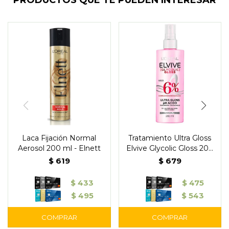
PRODUCTOS QUE TE PUEDEN INTERESAR
Laca Fijación Normal
Tratamiento Ultra Gloss
Aerosol 200 ml - Elnett
Elvive Glycolic Gloss 200
ml - L'Oréal
$
619
$
679
$
433
$
475
$
495
$
543