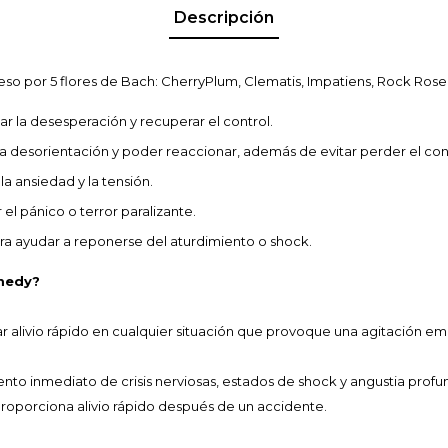
Descripción
o por 5 flores de Bach: CherryPlum, Clematis, Impatiens, Rock Rose
ar la desesperación y recuperar el control.
la desorientación y poder reaccionar, además de evitar perder el co
la ansiedad y la tensión.
 el pánico o terror paralizante.
ra ayudar a reponerse del aturdimiento o shock.
medy?
r alivio rápido en cualquier situación que provoque una agitación em
miento inmediato de crisis nerviosas, estados de shock y angustia pro
roporciona alivio rápido después de un accidente.