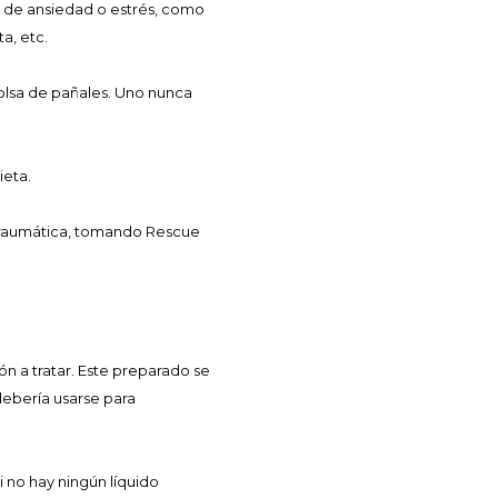
 de ansiedad o estrés, como
a, etc.
bolsa de pañales. Uno nunca
ieta.
 traumática, tomando Rescue
n a tratar. Este preparado se
debería usarse para
 no hay ningún líquido