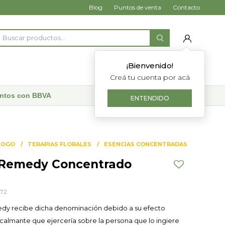
Blog
Puntos de venta
Contacto
¡Bienvenido!
Creá tu cuenta por acá
uentos con BBVA
ENTENDIDO
LOGO
TERAPIAS FLORALES
ESENCIAS CONCENTRADAS
 Remedy Concentrado
572
dy recibe dicha denominación debido a su efecto
y calmante que ejercería sobre la persona que lo ingiere