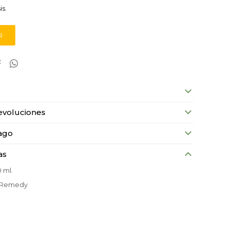
is.
R


evoluciones
ago
as
0 ml.
 Remedy