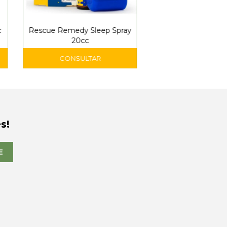
c
Rescue Remedy Sleep Spray
20cc
s!
E