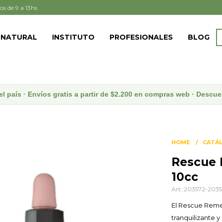
os de 9 a 13hs.
 NATURAL
INSTITUTO
PROFESIONALES
BLOG
el país · Envíos gratis a partir de $2.200 en compras web · Desc
HOME
CATÁ
Rescue
10cc
203572-203
El Rescue Reme
tranquilizante 