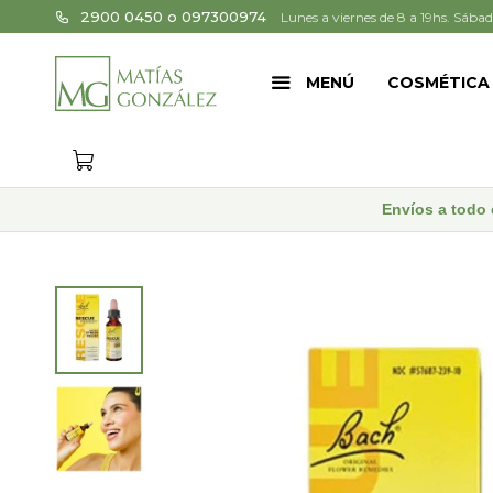
2900 0450 o 097300974
Lunes a viernes de 8 a 19hs. Sábad
MENÚ
COSMÉTICA
Envíos a todo 