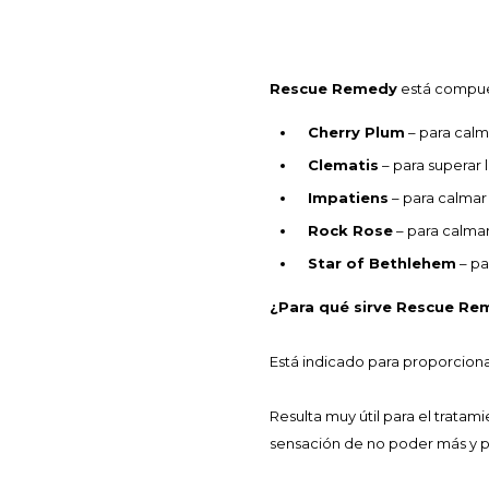
Rescue Remedy
está compues
Cherry Plum
– para calm
Clematis
– para superar 
Impatiens
– para calmar 
Rock Rose
– para calmar
Star of Bethlehem
– pa
¿Para qué sirve Rescue Re
Está indicado para proporciona
Resulta muy útil para el trata
sensación de no poder más y p