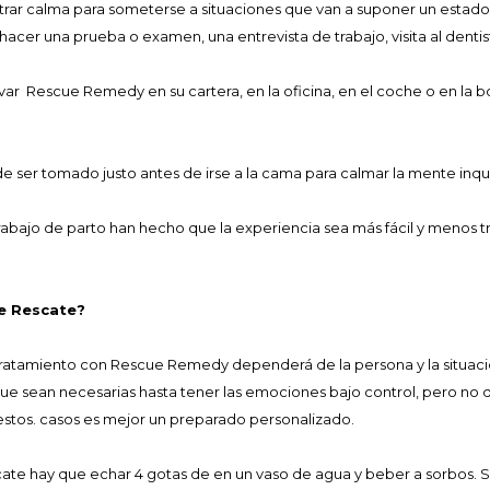
rar calma para someterse a situaciones que van a suponer un estado
hacer una prueba o examen, una entrevista de trabajo, visita al dentist
ar Rescue Remedy en su cartera, en la oficina, en el coche o en la 
.
er tomado justo antes de irse a la cama para calmar la mente inqu
abajo de parto han hecho que la experiencia sea más fácil y menos
e Rescate?
 tratamiento con Rescue Remedy dependerá de la persona y la situació
ue sean necesarias hasta tener las emociones bajo control, pero no 
estos. casos es mejor un preparado personalizado.
te hay que echar 4 gotas de en un vaso de agua y beber a sorbos. Si