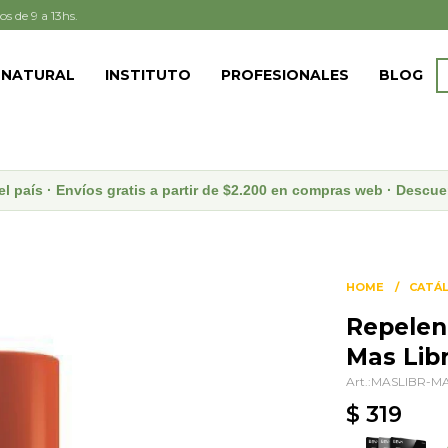
os de 9 a 13hs.
 NATURAL
INSTITUTO
PROFESIONALES
BLOG
el país · Envíos gratis a partir de $2.200 en compras web · Desc
HOME
CATÁ
Repelen
Mas Lib
MASLIBR-MA
$
319