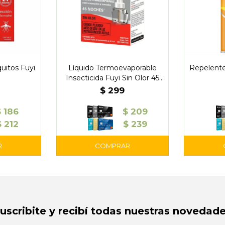
uitos Fuyi
Líquido Termoevaporable
Repelente
Insecticida Fuyi Sin Olor 45
Noches
$
299
$
186
$
209
$
212
$
239
Suscribite y recibí todas nuestras novedade