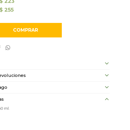
$
223
$
255
COMPRAR


evoluciones
ago
as
60 ml.