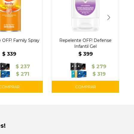
 OFF! Family Spray
Repelente OFF! Defense
Infantil Gel
$
339
$
399
$
237
$
279
$
271
$
319
s!