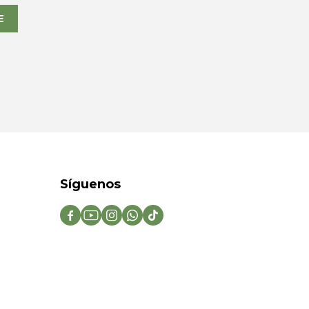
E
Síguenos




