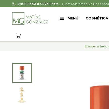
2900 0450 o 097300974
Lunes a viernes de 8 a 19hs. Sábad
MENÚ
COSMÉTICA
Envíos a todo 