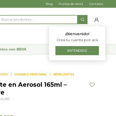
Blog
Puntos de venta
Contacto
¡Bienvenido!
Creá tu cuenta por acá
uentos con BBVA
ENTENDIDO
LOGO
CUIDADO PERSONAL
REPELENTES
te en Aerosol 165ml –
re
SLIBR