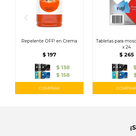
Repelente OFF! en Crema
Tabletas para mosq
x 24
$
197
$
265
$
138
$
158
¡