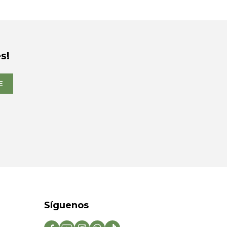
s!
E
Síguenos