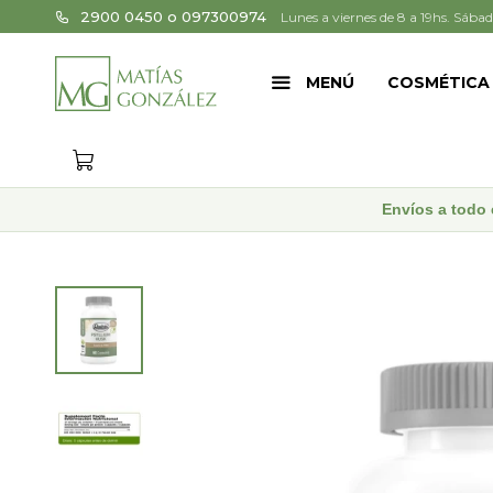
2900 0450 o 097300974
Lunes a viernes de 8 a 19hs. Sábad
MENÚ
COSMÉTICA
Envíos a todo 