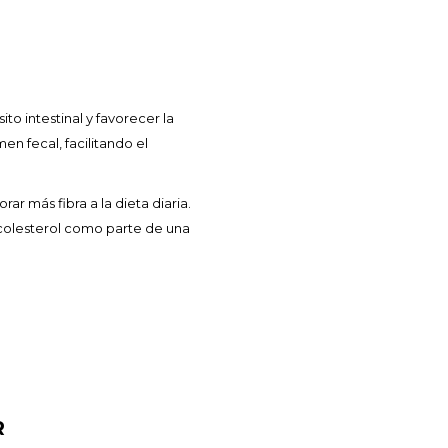
to intestinal y favorecer la
n fecal, facilitando el
ar más fibra a la dieta diaria.
 colesterol como parte de una
R