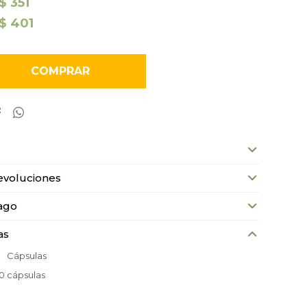
$
351
$
401
COMPRAR


evoluciones
ago
as
Cápsulas
0 cápsulas