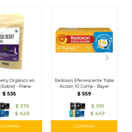
erry Orgánico en
Redoxon Efervescente Triple
(Sobre) - Prana
Acción 10 Comp - Bayer
$
535
$
559
$
375
$
391
$
428
$
447