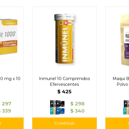
00 mg x 10
Inmunel 10 Comprimidos
Maqui B
Efervescentes
Polvo 
$
425
$
297
$
298
$
339
$
340