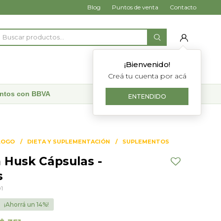
Blog
Puntos de venta
Contacto
¡Bienvenido!
Creá tu cuenta por acá
uentos con BBVA
ENTENDIDO
LOGO
DIETA Y SUPLEMENTACIÓN
SUPLEMENTOS
m Husk Cápsulas -
s
1
14