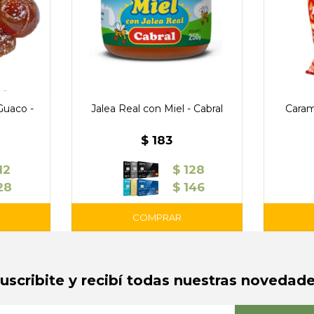
Guaco -
Jalea Real con Miel - Cabral
Caram
$
183
12
$
128
28
$
146
Suscribite y recibí todas nuestras novedade