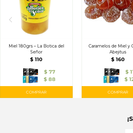
Miel 180grs – La Botica del
Caramelos de Miel y 
Señor
Abejitus
$
110
$
160
$
77
$
1
$
88
$
1
¡