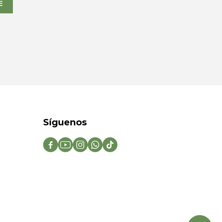
E
Síguenos




