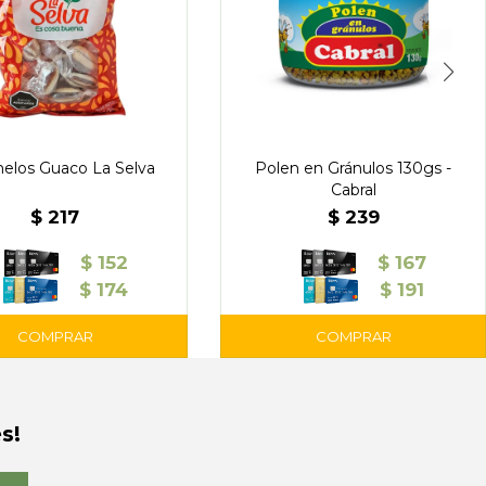
elos Guaco La Selva
Polen en Gránulos 130gs -
Cabral
$
217
$
239
$
152
$
167
$
174
$
191
s!