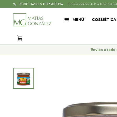
2900 0450 o 097300974
Lunes a viernes de 8 a 19hs. Sábad
MENÚ
COSMÉTICA
Envíos a todo 