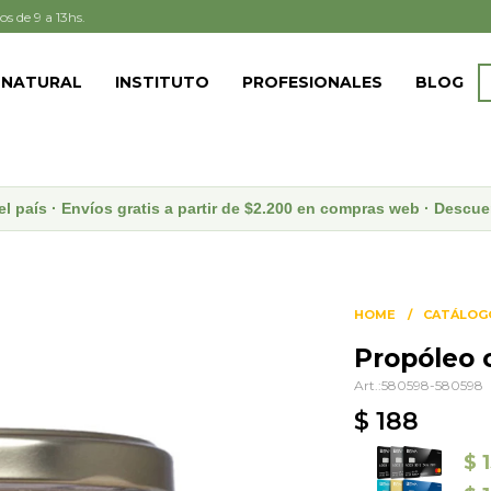
os de 9 a 13hs.
 NATURAL
INSTITUTO
PROFESIONALES
BLOG
el país · Envíos gratis a partir de $2.200 en compras web · Desc
HOME
CATÁLOG
Propóleo c
580598-580598
$
188
$