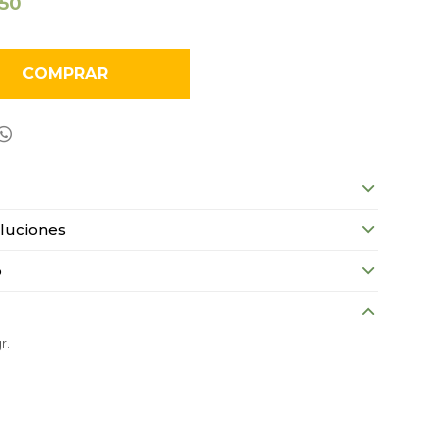
150
COMPRAR

luciones
o
r.