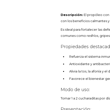
Descripción:
El propóleo con
con los beneficios calmantes y n
Es ideal para fortalecer las def
comunes como resfríos, gripes o
Propiedades destacad
Refuerza el sistema inmu
Antioxidante y antibacter
Alivia la tos, la afonía y e
Favorece el bienestar ge
Modo de uso:
Tomar 1 a 2 cucharaditas por día
Presentación: