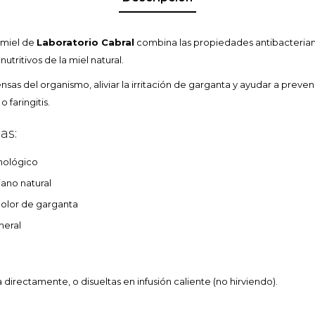
 miel de
Laboratorio Cabral
combina las propiedades antibacteriana
utritivos de la miel natural.
ensas del organismo, aliviar la irritación de garganta y ayudar a preven
 faringitis.
as:
nológico
iano natural
l dolor de garganta
neral
 directamente, o disueltas en infusión caliente (no hirviendo).