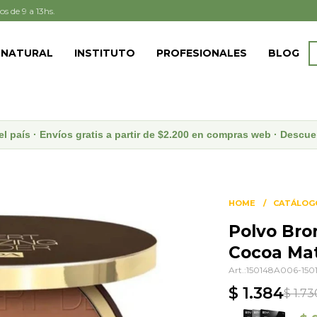
os de 9 a 13hs.
 NATURAL
INSTITUTO
PROFESIONALES
BLOG
el país · Envíos gratis a partir de $2.200 en compras web · Desc
HOME
CATÁLOG
Polvo Bro
Cocoa Mat
150148A006-15
$
1.384
$
1.73