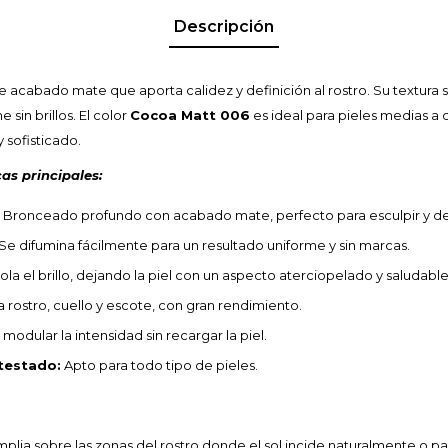
Descripción
cabado mate que aporta calidez y definición al rostro. Su textura s
 sin brillos. El color
Cocoa Matt 006
es ideal para pieles medias a
 sofisticado.
as principales:
Bronceado profundo con acabado mate, perfecto para esculpir y defi
Se difumina fácilmente para un resultado uniforme y sin marcas.
la el brillo, dejando la piel con un aspecto aterciopelado y saludable
a rostro, cuello y escote, con gran rendimiento.
modular la intensidad sin recargar la piel.
testado:
Apto para todo tipo de pieles.
plia sobre las zonas del rostro donde el sol incide naturalmente o pa