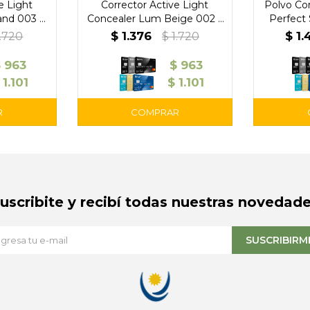
e Light
Corrector Active Light
Polvo Co
and 003 –
Concealer Lum Beige 002 –
Perfect
Pupa
0
$
1.376
$
1.
1.720
$
1.720
$
963
$
963
1.101
$
1.101
Suscribite y recibí todas nuestras novedade
SUSCRIBIRM