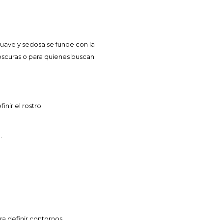
uave y sedosa se funde con la
 oscuras o para quienes buscan
nir el rostro.
.
ra definir contornos.