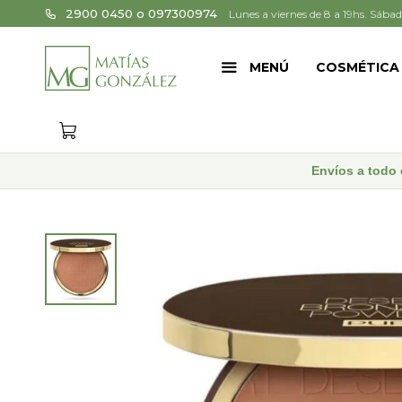
2900 0450 o 097300974
Lunes a viernes de 8 a 19hs. Sábad
MENÚ
COSMÉTICA
Envíos a todo 