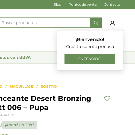
Blog
Puntos de venta
Contacto
¡Bienvenido!
Creá tu cuenta por acá
uentos con BBVA
ENTENDIDO
O
MAQUILLAJE
ROSTRO
nceante Desert Bronzing
t 006 – Pupa
0148A006
0
20