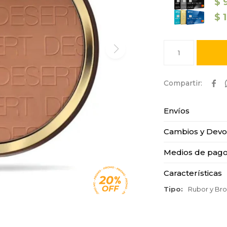
$
$
1

Envíos
Cambios y Devo
Medios de pag
Características
Tipo
Rubor y Br