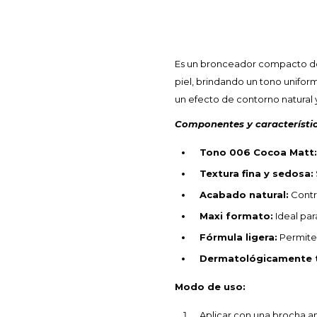
Es un bronceador compacto de a
piel, brindando un tono uniforme
un efecto de contorno natural y
Componentes y característic
Tono 006 Cocoa Matt:
Textura fina y sedosa:
Acabado natural:
Contro
Maxi formato:
Ideal par
Fórmula ligera:
Permite 
Dermatológicamente 
Modo de uso:
Aplicar con una brocha am