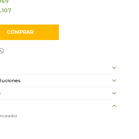
969
1.107
COMPRAR

luciones
o
onceador