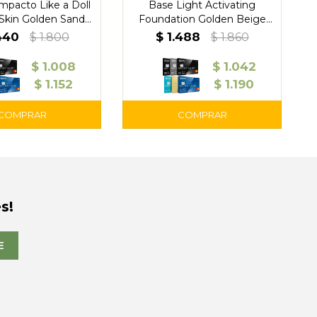
mpacto Like a Doll
Base Light Activating
 Skin Golden Sand
Foundation Golden Beige
09 – Pupa
050 – Pupa
440
$
1.488
$
1.800
$
1.860
$
1.008
$
1.042
$
1.152
$
1.190
s!
E