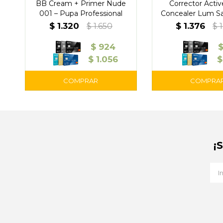
BB Cream + Primer Nude
Corrector Activ
001 – Pupa Professional
Concealer Lum S
Pupa
$
1.320
$
1.376
$
1.650
$
$
924
$
1.056
$
¡