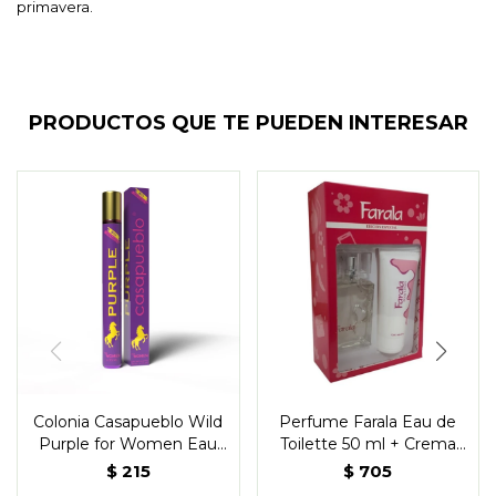
primavera.
PRODUCTOS QUE TE PUEDEN INTERESAR
Colonia Casapueblo Wild
Perfume Farala Eau de
Purple for Women Eau
Toilette 50 ml + Crema
de Toilette 35 ml
Corporal
$
215
$
705