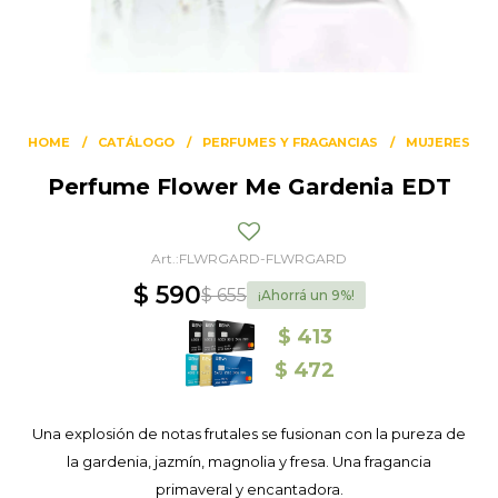
HOME
CATÁLOGO
PERFUMES Y FRAGANCIAS
MUJERES
Perfume Flower Me Gardenia EDT
FLWRGARD-FLWRGARD
$
590
$
655
9
$
413
$
472
Una explosión de notas frutales se fusionan con la pureza de
la gardenia, jazmín, magnolia y fresa. Una fragancia
primaveral y encantadora.