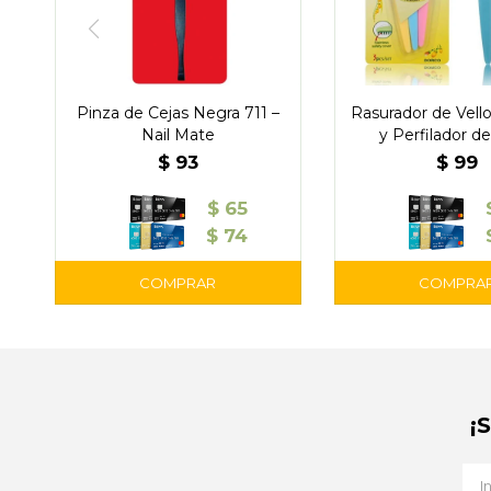
Pinza de Cejas Negra 711 –
Rasurador de Vello
Nail Mate
y Perfilador de
$
93
$
99
$
65
$
74
¡