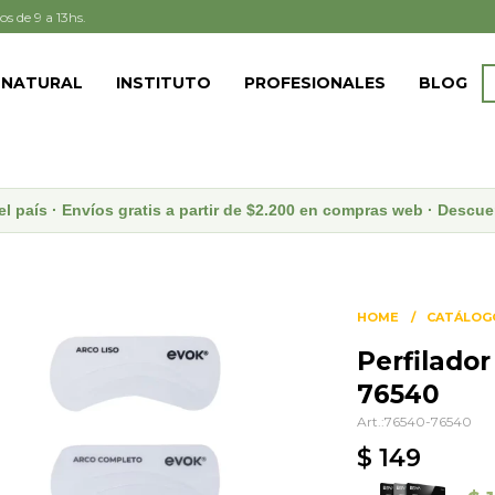
os de 9 a 13hs.
 NATURAL
INSTITUTO
PROFESIONALES
BLOG
el país · Envíos gratis a partir de $2.200 en compras web · Desc
HOME
CATÁLOG
Perfilador
76540
76540-76540
$
149