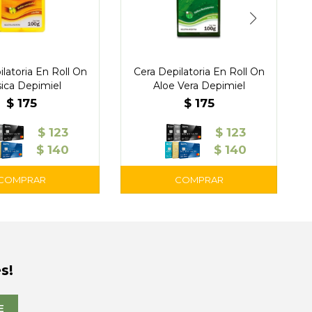
latoria En Roll On
Cera Depilatoria En Roll On
sica Depimiel
Aloe Vera Depimiel
$
175
$
175
$
123
$
123
$
140
$
140
s!
E