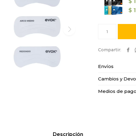
$
$
1

Envíos
Cambios y Devo
Medios de pag
Descripción