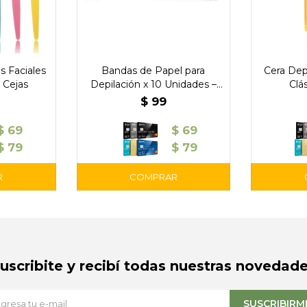
s Faciales
Bandas de Papel para
Cera Depi
 Cejas
Depilación x 10 Unidades –
Clá
Depi-Miel
$
99
$
69
$
69
$
79
$
79
Suscribite y recibí todas nuestras novedade
SUSCRIBIRM