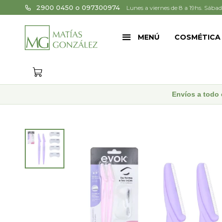
2900 0450 o 097300974
Lunes a viernes de 8 a 19hs. Sábad
MENÚ
COSMÉTICA
Envíos a todo 