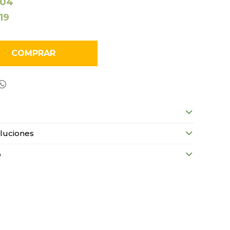
104
119
COMPRAR

luciones
o