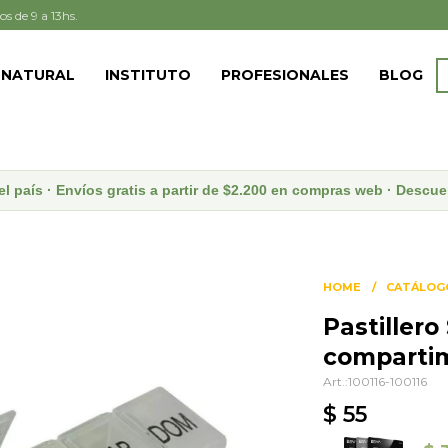
os de 9 a 13hs.
 NATURAL
INSTITUTO
PROFESIONALES
BLOG
el país · Envíos gratis a partir de $2.200 en compras web · Desc
HOME
CATÁLOG
Pastiller
comparti
100116-100116
$
55