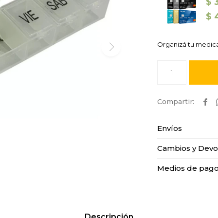
$
$
Organizá tu medica
1

Envíos
Cambios y Devo
Medios de pag
Descripción