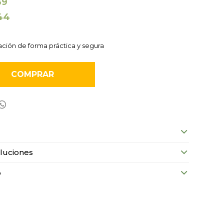
39
44
ción de forma práctica y segura
COMPRAR

luciones
o