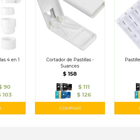
las 4 en 1
Cortador de Pastillas -
Pastil
Suances
$
158
$
90
$
111
$
103
$
126