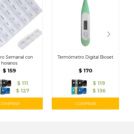
lero Semanal con
Termómetro Digital Bioset
horarios
$
159
$
170
$
111
$
119
$
127
$
136