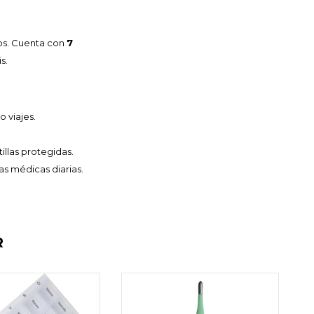
os. Cuenta con
7
s.
o viajes.
llas protegidas.
as médicas diarias.
R