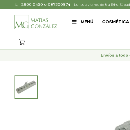
2900 0450 o 097300974
Lunes a viernes de 8 a 19hs. Sábad
MENÚ
COSMÉTICA
Envíos a todo 