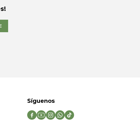
s!
E
Síguenos




