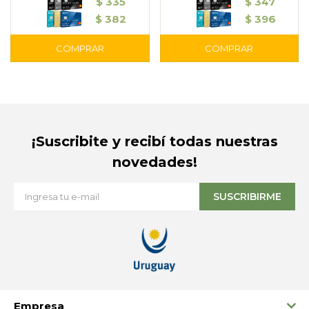
$
335
$
347
$
382
$
396
¡Suscribite y recibí todas nuestras
novedades!
SUSCRIBIRME
Empresa