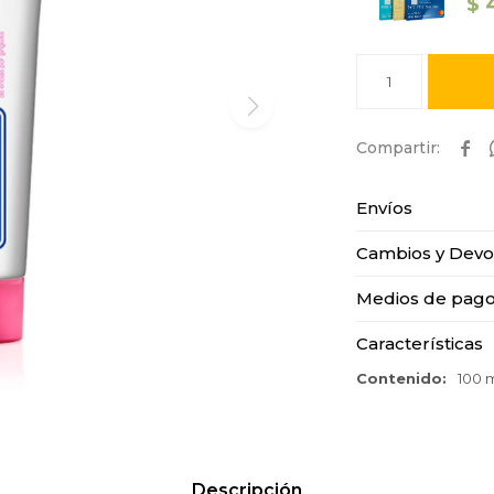
$
1

Envíos
Cambios y Devo
Medios de pag
Características
Contenido
100 m
Descripción