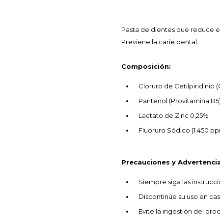
Pasta de dientes que reduce el 
Previene la carie dental.
Composición:
Cloruro de Cetilpiridinio
Pantenol (Provitamina B5
Lactato de Zinc 0,25%
Fluoruro Sódico (1.450 pp
Precauciones y Advertencia
Siempre siga las instrucc
Discontinúe su uso en caso
Evite la ingestión del pro