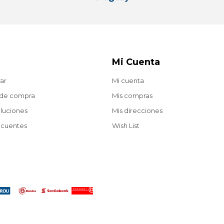
Mi Cuenta
ar
Mi cuenta
 de compra
Mis compras
oluciones
Mis direcciones
ecuentes
Wish List