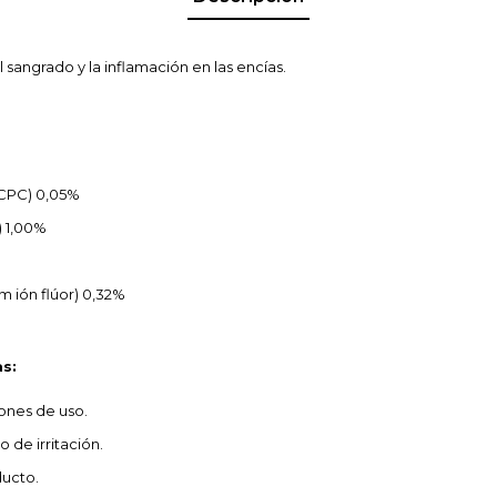
sangrado y la inflamación en las encías.
 (CPC) 0,05%
) 1,00%
m ión flúor) 0,32%
s:
iones de uso.
 de irritación.
ducto.