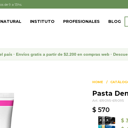
os de 9 a 13hs.
 NATURAL
INSTITUTO
PROFESIONALES
BLOG
el país · Envíos gratis a partir de $2.200 en compras web · Desc
HOME
CATÁLOG
Pasta Dent
619095-619095
$
570
$