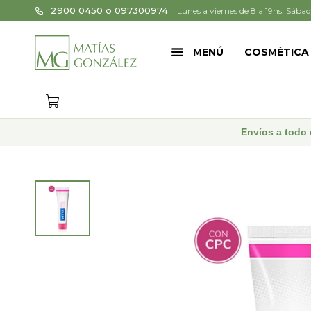
2900 0450 o 097300974
Lunes a viernes de 8 a 19hs. Sábad
MENÚ
COSMÉTICA
Envíos a todo 