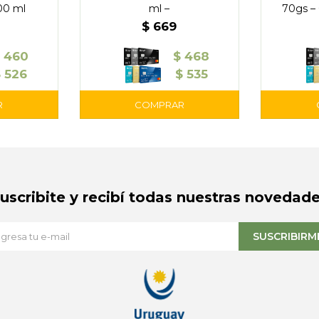
00 ml
ml –
70gs –
$
669
460
$
468
$
526
$
535
Suscribite y recibí todas nuestras novedade
SUSCRIBIRM