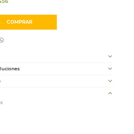
456
COMPRAR

luciones
o
l.