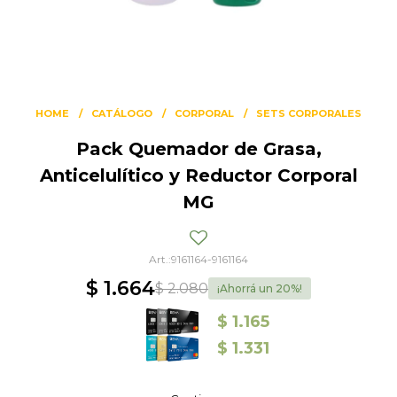
HOME
CATÁLOGO
CORPORAL
SETS CORPORALES
Pack Quemador de Grasa,
Anticelulítico y Reductor Corporal
MG
9161164-9161164
$
1.664
$
2.080
20
$
1.165
$
1.331