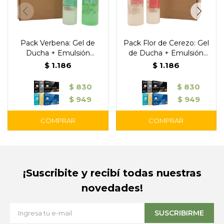
Pack Verbena: Gel de
Pack Flor de Cerezo: Gel
Ducha + Emulsión
de Ducha + Emulsión
Hidratante
Hidratante
$
1.186
$
1.186
$
830
$
830
$
949
$
949
¡Suscribite y recibí todas nuestras
novedades!
SUSCRIBIRME