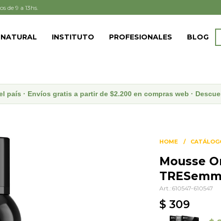
os de 9 a 13hs.
 NATURAL
INSTITUTO
PROFESIONALES
BLOG
el país · Envíos gratis a partir de $2.200 en compras web · Desc
HOME
CATÁLOG
Mousse On
TRESemm
610547-610547
$
309