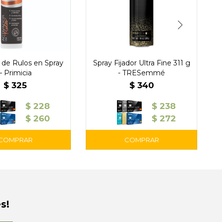
 de Rulos en Spray
Spray Fijador Ultra Fine 311 g
– Primicia
- TRESemmé
$
325
$
340
$
228
$
238
$
260
$
272
s!