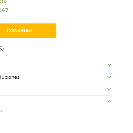
216
247
COMPRAR

luciones
o
l.