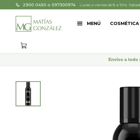
2900 0450 o 097300974
Lunes a viernes de 8 a 19hs. Sábad
MENÚ
COSMÉTICA
Envíos a todo 