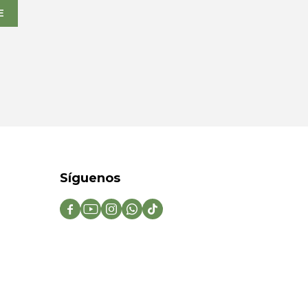
E
Síguenos




