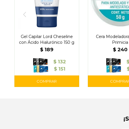
Gel Capilar Lord Cheseline
Cera Modeladora
con Ácido Hialurónico 150 g
Primicia
$
189
$
240
$
132
$
151
¡