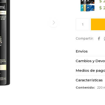
$
$
1

Envíos
Cambios y Devo
Medios de pag
Características
Contenido
220 m