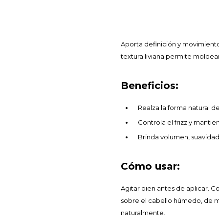
Aporta definición y movimiento 
textura liviana permite moldear
Beneficios:
Realza la forma natural de
Controla el frizz y mantie
Brinda volumen, suavidad 
Cómo usar:
Agitar bien antes de aplicar. 
sobre el cabello húmedo, de med
naturalmente.