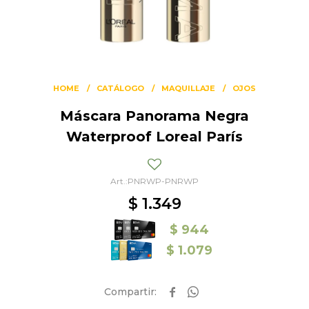
HOME
CATÁLOGO
MAQUILLAJE
OJOS
Máscara Panorama Negra
Waterproof Loreal París
PNRWP-PNRWP
$
1.349
$
944
$
1.079

