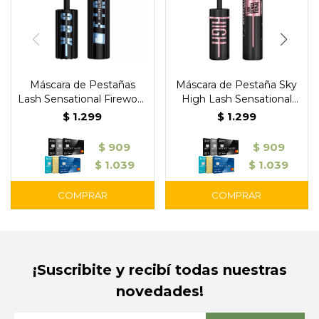
Máscara de Pestañas
Máscara de Pestaña Sky
Lash Sensational Firework
High Lash Sensational
Electro Black WaterProof
Cosmic Nº799 -
$
1.299
$
1.299
- Maybelline
Maybelline
$
909
$
909
$
1.039
$
1.039
¡Suscribite y recibí todas nuestras
novedades!