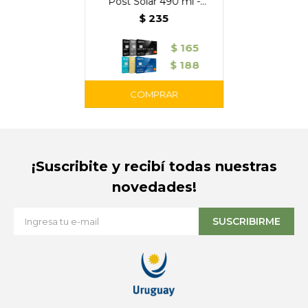
Post Solar 490 ml -
Sumun
$
235
$
165
$
188
¡Suscribite y recibí todas nuestras
novedades!
SUSCRIBIRME