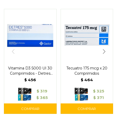
Vitamina D3 5000 UI 30
Tecuatro 175 mcg x 20
Comprimidos - Detres
Comprimidos
Gador
$
456
$
464
$
319
$
325
$
365
$
371