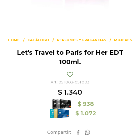
HOME
CATÁLOGO
PERFUMES Y FRAGANCIAS
MUJERES
Let's Travel to Paris for Her EDT
100ml.
05T003-05T003
$
1.340
$
938
$
1.072

