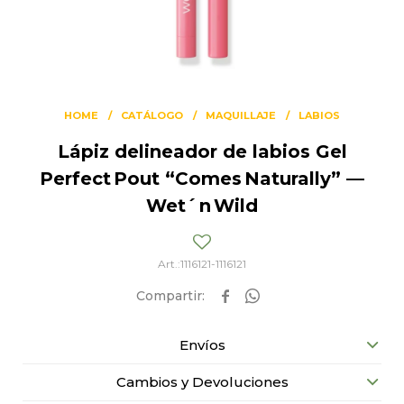
HOME
CATÁLOGO
MAQUILLAJE
LABIOS
Lápiz delineador de labios Gel
Perfect Pout “Comes Naturally” —
Wet´ n Wild
1116121-1116121


Envíos
Cambios y Devoluciones