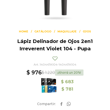
HOME
CATÁLOGO
MAQUILLAJE
OJOS
Lápiz Delinador de Ojos 2en1
Irreverent Violet 104 - Pupa
140447A104-140447A104
$
976
$
1.220
20
$
683
$
781

