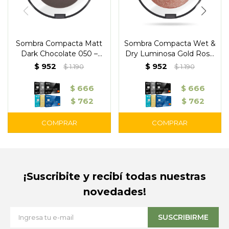
Sombra Compacta Matt
Sombra Compacta Wet &
Dark Chocolate 050 –
Dry Luminosa Gold Rose
Pupa
103 – Pupa
$
952
$
952
$
1.190
$
1.190
$
666
$
666
$
762
$
762
¡Suscribite y recibí todas nuestras
novedades!
SUSCRIBIRME