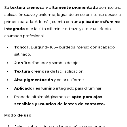
Su
textura cremosa y altamente pigmentada
permite una
aplicación suave y uniforme, logrando un color intenso desde la
primera pasada. Además, cuenta con un
aplicador esfumino
integrado
que facilita difuminar el trazo y crear un efecto
ahumado profesional.
Tono:
F. Burgundy 105 – burdeos intenso con acabado
satinado.
2 en 1:
delineador y sombra de ojos.
Textura cremosa
de fácil aplicación.
Alta pigmentación
y color uniforme.
Aplicador esfumino
integrado para difuminar.
Probado oftalmológicamente,
apto para ojos
sensibles y usuarios de lentes de contacto.
Modo de uso:
Aplicar sobre la línea de las pestañas superiores o