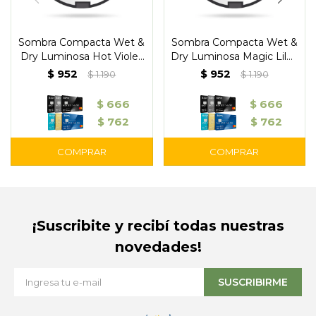
Sombra Compacta Wet &
Sombra Compacta Wet &
Dry Luminosa Hot Violet
Dry Luminosa Magic Lilac
205 – Pupa
203 – Pupa
$
952
$
952
$
1.190
$
1.190
$
666
$
666
$
762
$
762
¡Suscribite y recibí todas nuestras
novedades!
SUSCRIBIRME