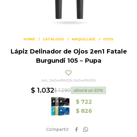
HOME
CATÁLOGO
MAQUILLAJE
OJOS
Lápiz Delinador de Ojos 2en1 Fatale
Burgundi 105 – Pupa
240447A105-240447A105
$
1.032
$
1.290
20
$
722
$
826

