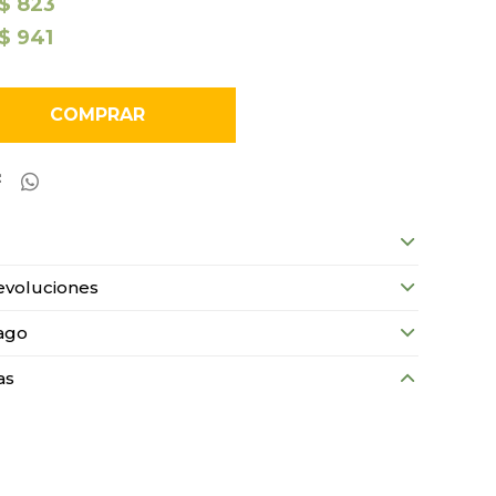
$
823
$
941
COMPRAR


evoluciones
ago
as