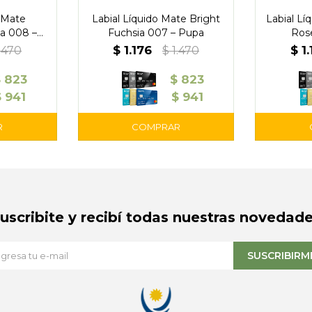
o Mate
Labial Líquido Mate Bright
Labial Lí
a 008 –
Fuchsia 007 – Pupa
Ros
$
1.176
$
1
.470
$
1.470
$
823
$
823
$
941
$
941
Suscribite y recibí todas nuestras novedade
SUSCRIBIRM