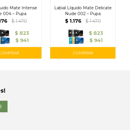
quido Mate Intense
Labial Líquido Mate Delicate
e 004 – Pupa
Nude 002 – Pupa
.176
$
1.176
$
1.470
$
1.470
$
823
$
823
$
941
$
941
s!
E