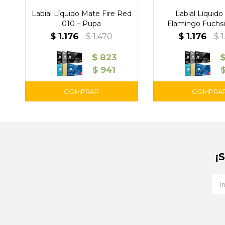
Labial Líquido Mate Fire Red
Labial Líquid
010 – Pupa
Flamingo Fuchsi
Pupa
$
1.176
$
1.176
$
1.470
$
1
$
823
$
941
¡