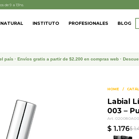
os de 9 a 13hs.
 NATURAL
INSTITUTO
PROFESIONALES
BLOG
el país · Envíos gratis a partir de $2.200 en compras web · Desc
HOME
CATÁ
Labial 
003 – P
020080A00
$
1.176
$
1.