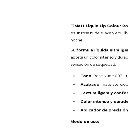
El
Matt Liquid Lip Colour R
es un rosa nude suave y equilib
noche.
Su
fórmula líquida ultralige
aporta un color intenso y dur
sensación de sequedad.
Tono:
Rose Nude 003 – ro
Acabado:
mate aterciop
Textura ligera y confo
Color intenso y durad
Aplicador de precisión
Modo de uso: