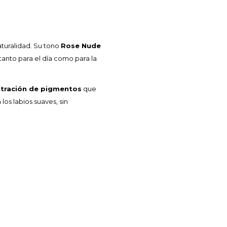
turalidad. Su tono
Rose Nude
 tanto para el día como para la
ntración de pigmentos
que
 los labios suaves, sin