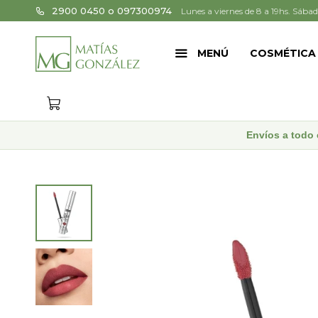
2900 0450 o 097300974
Lunes a viernes de 8 a 19hs. Sábad
MENÚ
COSMÉTICA
Envíos a todo 