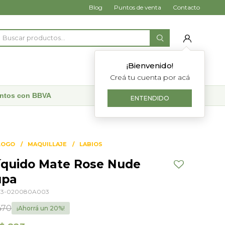
Blog
Puntos de venta
Contacto
¡Bienvenido!
Creá tu cuenta por acá
uentos con BBVA
ENTENDIDO
LOGO
MAQUILLAJE
LABIOS
Líquido Mate Rose Nude
upa
3-020080A003
470
20