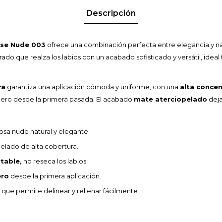
Descripción
ose Nude 003
ofrece una combinación perfecta entre elegancia y na
rado que realza los labios con un acabado sofisticado y versátil, ideal
ra
garantiza una aplicación cómoda y uniforme, con una
alta conce
adero desde la primera pasada. El acabado
mate aterciopelado
deja
sa nude natural y elegante.
elado de alta cobertura.
rtable,
no reseca los labios.
ero
desde la primera aplicación.
que permite delinear y rellenar fácilmente.