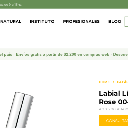
os de 9 a 13hs.
 NATURAL
INSTITUTO
PROFESIONALES
BLOG
el país · Envíos gratis a partir de $2.200 en compras web · Desc
HOME
CATÁ
Labial L
Rose 00
020080A00
CONSULTA