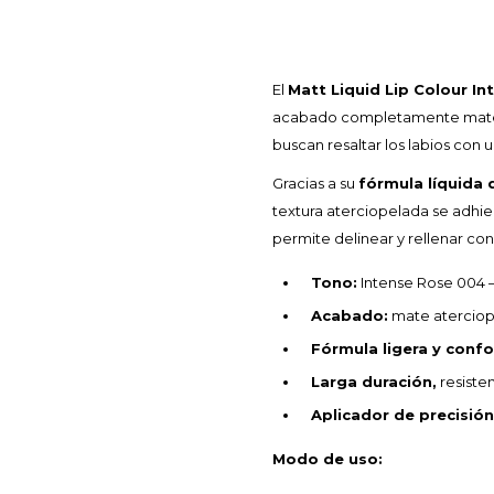
El
Matt Liquid Lip Colour I
acabado completamente mate 
buscan resaltar los labios con 
Gracias a su
fórmula líquida 
textura aterciopelada se adhi
permite delinear y rellenar con
Tono:
Intense Rose 004 –
Acabado:
mate aterciop
Fórmula ligera y confo
Larga duración,
resisten
Aplicador de precisión
Modo de uso: