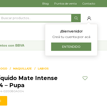
Blog
Puntos de venta
Contacto
¡Bienvenido!
Creá tu cuenta por acá
uentos con BBVA
ENTENDIDO
LOGO
MAQUILLAJE
LABIOS
íquido Mate Intense
4 – Pupa
4-020080A004
R