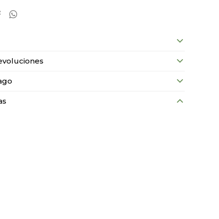


evoluciones
ago
as