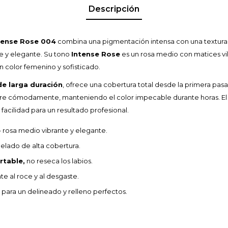
Descripción
ntense Rose 004
combina una pigmentación intensa con una textura s
y elegante. Su tono
Intense Rose
es un rosa medio con matices vib
un color femenino y sofisticado.
de larga duración
, ofrece una cobertura total desde la primera pasad
ere cómodamente, manteniendo el color impecable durante horas. E
 facilidad para un resultado profesional.
 rosa medio vibrante y elegante.
elado de alta cobertura.
rtable,
no reseca los labios.
te al roce y al desgaste.
para un delineado y relleno perfectos.