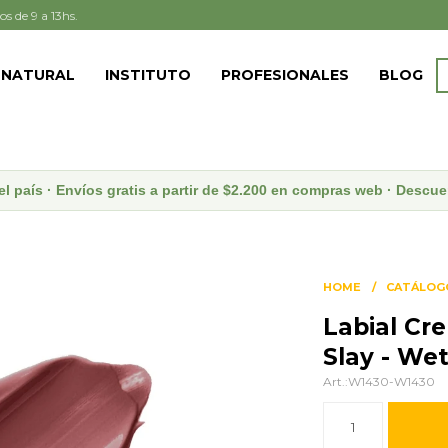
os de 9 a 13hs.
 NATURAL
INSTITUTO
PROFESIONALES
BLOG
el país · Envíos gratis a partir de $2.200 en compras web · Desc
HOME
CATÁLOG
Labial Cr
Slay - We
W1430-W1430
1