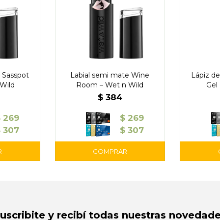
 Sasspot
Labial semi mate Wine
Lápiz de
Wild
Room – Wet n Wild
Gel
“Comes 
$
384
$
269
$
269
$
307
$
307
Suscribite y recibí todas nuestras novedade