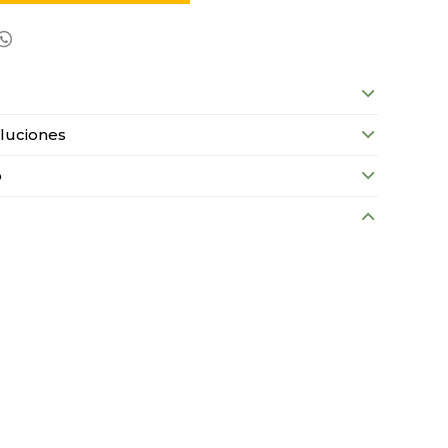

luciones
o