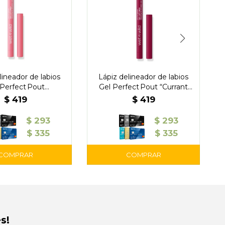
lineador de labios
Lápiz delineador de labios
 Perfect Pout
Gel Perfect Pout “Currant
Naturally” — Wet
Mood” — Wet´n Wild
$
419
$
419
´ n Wild
$
293
$
293
$
335
$
335
s!