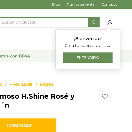
Blog
Puntos de venta
Contacto
¡Bienvenido!
Creá tu cuenta por acá
uentos con BBVA
ENTENDIDO
O
MAQUILLAJE
LABIOS
emoso H.Shine Rosé y
t´n
COMPRAR