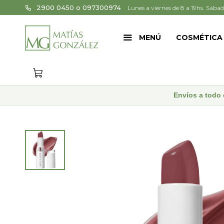
2900 0450 o 097300974
Lunes a viernes de 8 a 19hs. Sábad
MENÚ
COSMÉTICA
Envíos a todo 