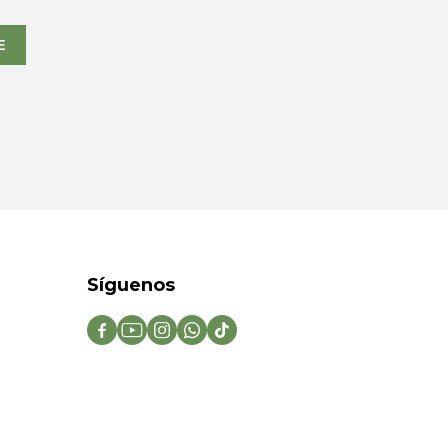
E
Síguenos




