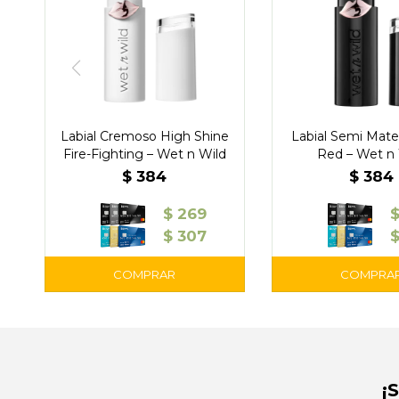
Labial Cremoso High Shine
Labial Semi Mate
Fire-Fighting – Wet n Wild
Red – Wet n 
$
384
$
384
$
269
$
307
¡