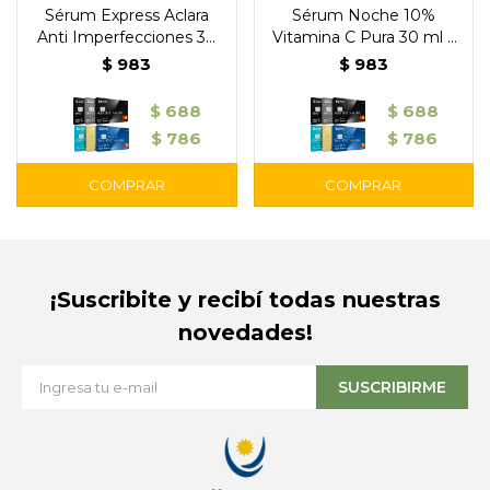
Sérum Express Aclara
Sérum Noche 10%
Anti Imperfecciones 30
Vitamina C Pura 30 ml –
ml – Garnier
Garnier
$
983
$
983
$
688
$
688
$
786
$
786
¡Suscribite y recibí todas nuestras
novedades!
SUSCRIBIRME