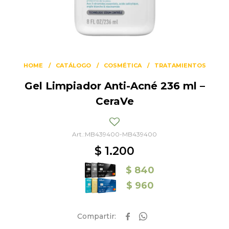
HOME
CATÁLOGO
COSMÉTICA
TRATAMIENTOS
Gel Limpiador Anti-Acné 236 ml –
CeraVe
MB439400-MB439400
$
1.200
$
840
$
960

